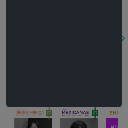
Obertura de la ópera El rapto en el serrallo
Cervantes o la crítica de la lectura
México de n
Wolfgang Amadeus Mozart
Carlos Fuentes
Francisco Za
Literatura
Ver todo