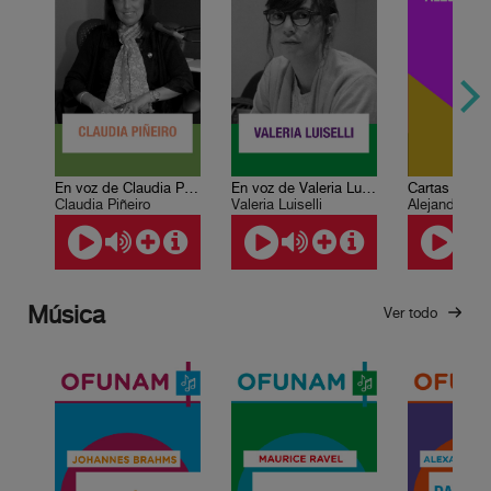
En voz de Claudia Piñeiro
En voz de Valeria Luiselli
Cartas crede
Claudia Piñeiro
Valeria Luiselli
Alejandro Ro
Música
Ver todo