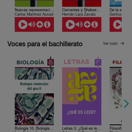
Nuevas representaciones de la historia
Cervantes y Shakespeare: cruce de caminos
Carlos Martínez Assad
Hernán Lara Zavala
Gertrudis Ur
Voces para el bachillerato
Ver todo
Biología 10. Biología molecular del gen II
Letras 3. ¿Qué es leer?