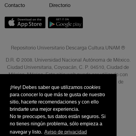
Contacto
Directorio
Repositorio Universitario Descarga Cultura.UNAM ®
D.R. © 2008. Universidad Nacional Autónoma de México.
Ciudad Universitaria, Coyoacán, C. P. 04510, Ciudad de
México, México. Este sitio web puede ser utilizado con
fines no lucrativos siempre que se cite la fuente de
¡Hey! Debes saber que utilizamos
cookies
conformidad con el AVISO LEGAL.
para conocer lo que más te gusta de nuestro
sitio, hacerte recomendaciones y con ello
brindarte una mejor experiencia.
No te preocupes, tus datos están seguros. Si
no tienes ningún problema, sólo empieza a
navegar y listo.
Aviso de privacidad