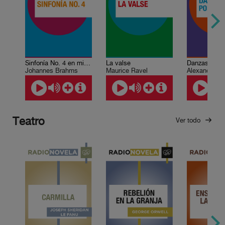
Sinfonía No. 4 en mi menor
La valse
Danzas polo
Johannes Brahms
Maurice Ravel
Alexander Bo
Teatro
Ver todo