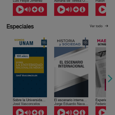
Luis Felipe Jiménez
Adriana de Teresa Ochoa
Platón
Especiales
Ver todo
Sobre la Universidad Nacional de México
El escenario internacional
José Vasconcelos
Jorge Eduardo Navarrete
Federico Ibar