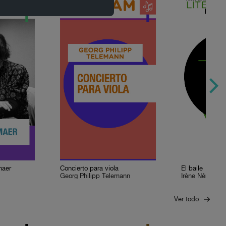
maer
Concierto para viola
El baile
Georg Philipp Telemann
Irène Némirovs
Ver todo