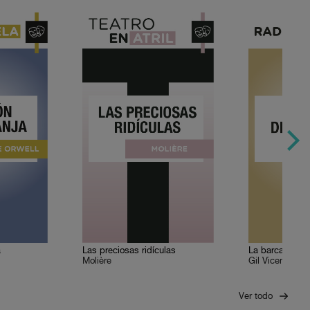
a
Las preciosas ridículas
La barca de la 
Molière
Gil Vicente
Ver todo