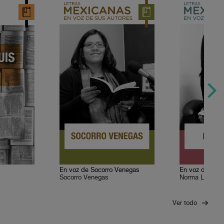
En voz de Socorro Venegas
En voz de Nor
Socorro Venegas
Norma Lazo
Ver todo