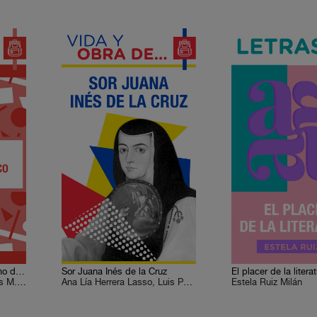
Formación artística 2. Cómo descubrir el mensaje estético
Sor Juana Inés de la Cruz
El placer de la litera
Ismael Antonio Colmenares M., Saúl León Ramírez, José Luis Alderete Retana, Guadalupe Sumano Durán, Pedro Enrique Ayala Medina, Víctor Manuel Monroy de la Rosa, Leticia Escobar, Felipe Mejía Rodríguez, Sergio Herrera Castro
Ana Lía Herrera Lasso, Luis Paniagua
Estela Ruiz Milán