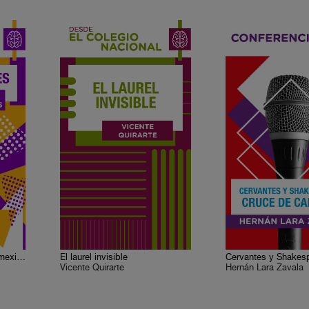
José Luis Cuevas, pintor mexicano
El laurel invisible
Vicente Quirarte
Hernán Lara Zavala