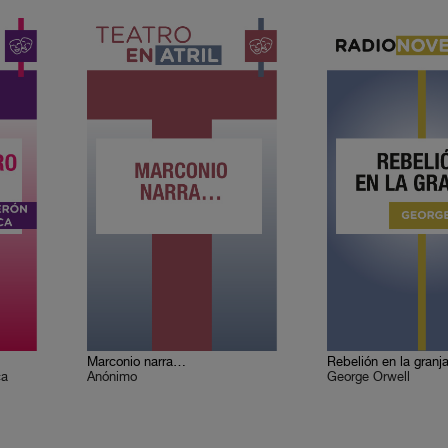
Marconio narra…
Rebelión en la granj
ca
Anónimo
George Orwell