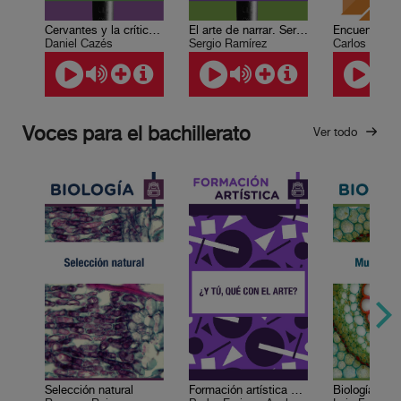
Cervantes y la crítica social
El arte de narrar. Sergio Ramírez
Daniel Cazés
Sergio Ramírez
Carlos Martí
Voces para el bachillerato
Ver todo
Selección natural
Formación artística 1. ¿Y tú, qué con el arte?