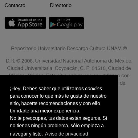
Contacto
Directorio
Repositorio Universitario Descarga Cultura.UNAM ®
D.R. © 2008. Universidad Nacional Autónoma de México.
Ciudad Universitaria, Coyoacán, C. P. 04510, Ciudad de
México, México. Este sitio web puede ser utilizado con
fines no lucrativos siempre que se cite la fuente de
¡Hey! Debes saber que utilizamos
cookies
conformidad con el AVISO LEGAL.
para conocer lo que más te gusta de nuestro
sitio, hacerte recomendaciones y con ello
brindarte una mejor experiencia.
No te preocupes, tus datos están seguros. Si
no tienes ningún problema, sólo empieza a
navegar y listo.
Aviso de privacidad