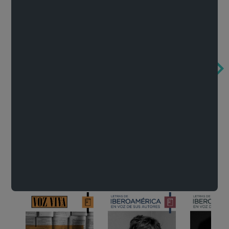
Obertura de la ópera El rapto en el serrallo
Cervantes o la crítica de la lectura
México de n
Wolfgang Amadeus Mozart
Carlos Fuentes
Francisco Za
Literatura
Ver todo