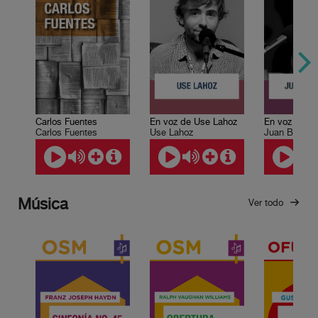
Carlos Fuentes
En voz de Use Lahoz
En voz de Ju
Carlos Fuentes
Use Lahoz
Juan Bonilla
Música
Ver todo