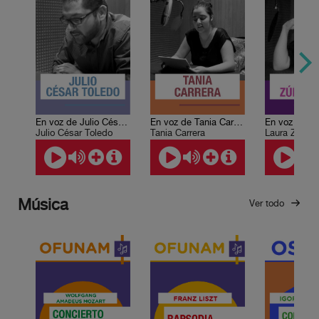
En voz de Julio César Toledo
En voz de Tania Carrera
Julio César Toledo
Tania Carrera
Laura Zúñiga
Música
Ver todo