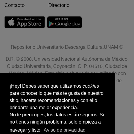
Contacto
Directorio
Repositorio Universitario Descarga Cultura.UNAM ®
D.R. © 2008. Universidad Nacional Autónoma de México.
Ciudad Universitaria, Coyoacán, C. P. 04510, Ciudad de
México, México. Este sitio web puede ser utilizado con
fines no lucrativos siempre que se cite la fuente de
¡Hey! Debes saber que utilizamos
cookies
conformidad con el AVISO LEGAL.
para conocer lo que más te gusta de nuestro
sitio, hacerte recomendaciones y con ello
brindarte una mejor experiencia.
No te preocupes, tus datos están seguros. Si
no tienes ningún problema, sólo empieza a
navegar y listo.
Aviso de privacidad