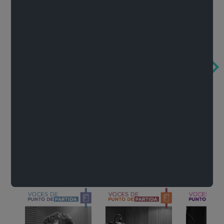
Obertura de la ópera El rapto en el serrallo
Cervantes o la crítica de la lectura
México de n
Wolfgang Amadeus Mozart
Carlos Fuentes
Francisco Za
Literatura
Ver todo