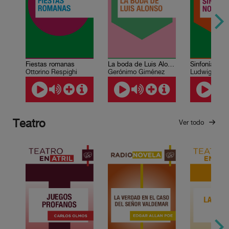
Fiestas romanas
La boda de Luis Alonso
Ottorino Respighi
Gerónimo Giménez
Ludwig van 
Teatro
Ver todo