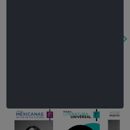
Obertura de la ópera El rapto en el serrallo
Cervantes o la crítica de la lectura
México de n
Wolfgang Amadeus Mozart
Carlos Fuentes
Francisco Za
Literatura
Ver todo