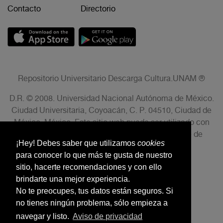
Contacto
Directorio
Repositorio Universitario Descarga Cultura.UNAM ®
D.R. © 2008. Universidad Nacional Autónoma de México.
Ciudad Universitaria, Coyoacán, C. P. 04510, Ciudad de
México, México. Este sitio web puede ser utilizado con
fines no lucrativos siempre que se cite la fuente de
¡Hey! Debes saber que utilizamos
cookies
conformidad con el AVISO LEGAL.
para conocer lo que más te gusta de nuestro
sitio, hacerte recomendaciones y con ello
brindarte una mejor experiencia.
No te preocupes, tus datos están seguros. Si
no tienes ningún problema, sólo empieza a
navegar y listo.
Aviso de privacidad