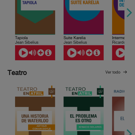
Tapiola
Suite Karelia
Intermezzo d
Jean Sibelius
Jean Sibelius
Ricardo Cast
Teatro
Ver todo