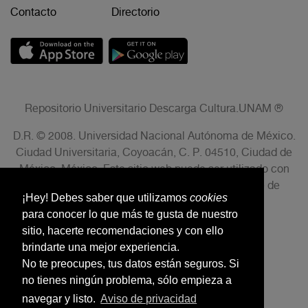
Contacto
Directorio
Repositorio Universitario Descarga Cultura.UNAM ®
D.R. © 2008. Universidad Nacional Autónoma de México.
Ciudad Universitaria, Coyoacán, C. P. 04510, Ciudad de
México, México. Este sitio web puede ser utilizado con
fines no lucrativos siempre que se cite la fuente de
¡Hey! Debes saber que utilizamos
cookies
conformidad con el AVISO LEGAL.
para conocer lo que más te gusta de nuestro
sitio, hacerte recomendaciones y con ello
brindarte una mejor experiencia.
No te preocupes, tus datos están seguros. Si
no tienes ningún problema, sólo empieza a
navegar y listo.
Aviso de privacidad