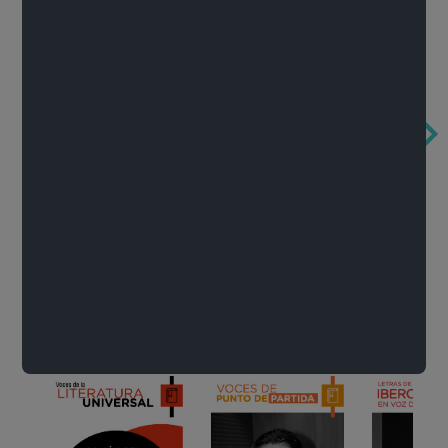
Obertura de la ópera El rapto en el serrallo
Cervantes o la crítica de la lectura
México de n
Wolfgang Amadeus Mozart
Carlos Fuentes
Francisco Za
Literatura
Ver todo