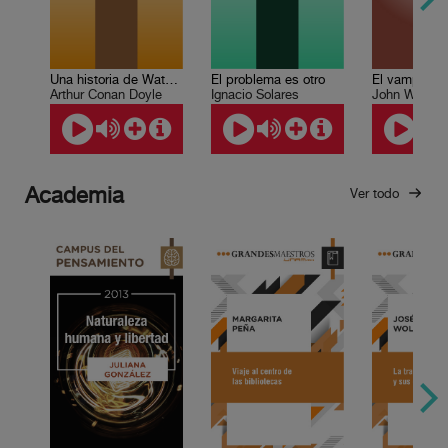
Una historia de Waterloo
El vampiro
El problema es otro
Arthur Conan Doyle
John William 
Ignacio Solares
Academia
Ver todo