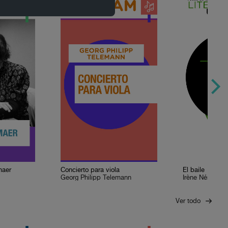
maer
Concierto para viola
El baile
Georg Philipp Telemann
Irène Némirovs
Ver todo