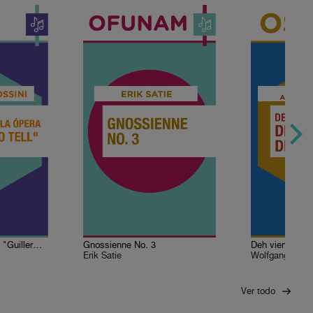
Obertura de la ópera "Guillermo Tell"
Gnossienne No. 3
Erik Satie
Wolfgang Amad
Ver todo