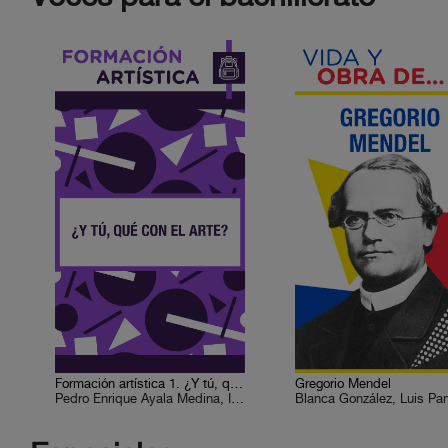
Formación artística 1. ¿Y tú, qué con el arte?
Gregorio Mendel
Pedro Enrique Ayala Medina, Ismael Antonio Colmenares M., Leticia Escobar, Víctor Manuel Monroy de la Rosa, Sergio Herrera Castro, Guadalupe Sumano Durán, Saúl León Ramírez, José Luis Alderete Retana, Felipe Mejía Rodríguez
Blanca González, Luis Pa