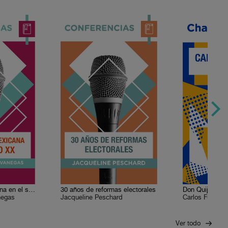
La economía mexicana en el siglo XX
30 años de reformas electorales
Don Quijote y 
negas
Jacqueline Peschard
Carlos Fuentes
Ver todo