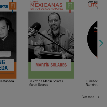
Castañeda
En voz de Martín Solares
El miedo
Martín Solares
Ramón del Vall
Ver todo