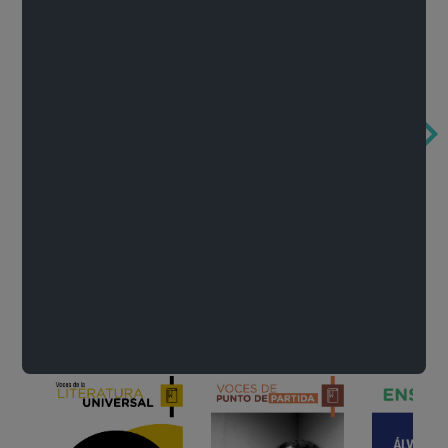
Obertura de la ópera El rapto en el serrallo
Cervantes o la crítica de la lectura
México de n
Wolfgang Amadeus Mozart
Carlos Fuentes
Francisco Za
Literatura
Ver todo