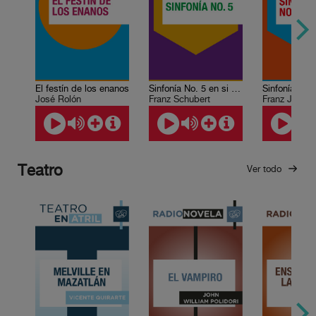
El festín de los enanos
Sinfonía No. 5 en si bemol
Sinfonía No.
José Rolón
Franz Schubert
Franz Josep
Teatro
Ver todo