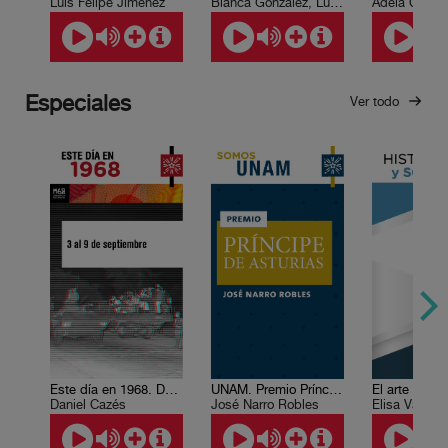
Luis Felipe Jiménez
Blanca González, Luis Paniagua
Adela Castill
Especiales
Ver todo
Este día en 1968. Del 3 al 9 de septiembre
UNAM. Premio Príncipe de Asturias, de Comunicación y Humanidades, 2009
El arte
Daniel Cazés
José Narro Robles
Elisa Vargas