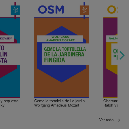
n y orquesta
Geme la tortolella de La jardinera fingida
Obertura "Las 
sky
Wolfgang Amadeus Mozart
Ralph Vaughan
Ver todo