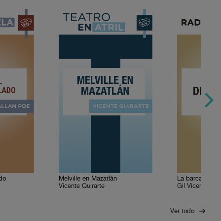
ado
Melville en Mazatlán
La barca de la 
Vicente Quirarte
Gil Vicente
Ver todo