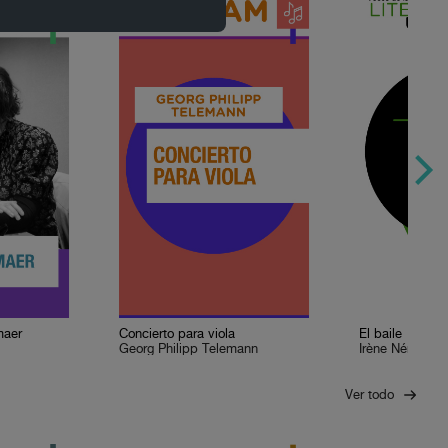
maer
Concierto para viola
El baile
Georg Philipp Telemann
Irène Némirovs
Ver todo