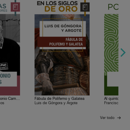
En voz de Marco Antonio Campos
Fábula de Polifemo y Galatea
Al quinto sol
pos
Luis de Góngora y Argote
Francisco Sego
Ver todo