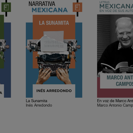
La Sunamita
Inés Arredondo
Marco Antonio Cam