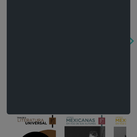
Obertura de la ópera El rapto en el serrallo
Cervantes o la crítica de la lectura
México de n
Wolfgang Amadeus Mozart
Carlos Fuentes
Francisco Za
Literatura
Ver todo