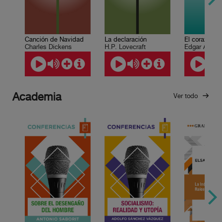
Canción de Navidad
La declaración
El corazón de
Charles Dickens
H.P. Lovecraft
Edgar Allan 
Academia
Ver todo