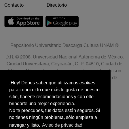
Contacto
Directorio
Repositorio Universitario Descarga Cultura.UNAM ®
D.R. © 2008. Universidad Nacional Autónoma de México.
Ciudad Universitaria, Coyoacán, C. P. 04510, Ciudad de
México, México. Este sitio web puede ser utilizado con
fines no lucrativos siempre que se cite la fuente de
¡Hey! Debes saber que utilizamos
cookies
conformidad con el AVISO LEGAL.
para conocer lo que más te gusta de nuestro
sitio, hacerte recomendaciones y con ello
brindarte una mejor experiencia.
No te preocupes, tus datos están seguros. Si
no tienes ningún problema, sólo empieza a
navegar y listo.
Aviso de privacidad