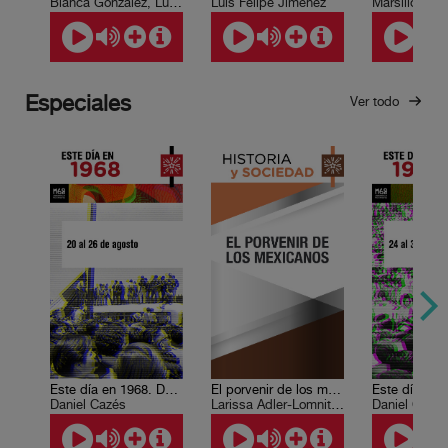
Blanca González, Luis Paniagua
Luis Felipe Jiménez
Marsilio Fici
Especiales
Ver todo
Este día en 1968. Del 20 al 26 de agosto.
El porvenir de los mexicanos
Daniel Cazés
Larissa Adler-Lomnitz et al
Daniel Cazé