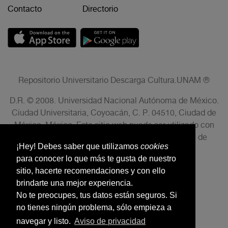
Contacto
Directorio
Repositorio Universitario Descarga Cultura.UNAM ®
D.R. © 2008. Universidad Nacional Autónoma de México.
Ciudad Universitaria, Coyoacán, C. P. 04510, Ciudad de
México, México. Este sitio web puede ser utilizado con
fines no lucrativos siempre que se cite la fuente de
¡Hey! Debes saber que utilizamos
cookies
conformidad con el AVISO LEGAL.
para conocer lo que más te gusta de nuestro
sitio, hacerte recomendaciones y con ello
brindarte una mejor experiencia.
No te preocupes, tus datos están seguros. Si
no tienes ningún problema, sólo empieza a
navegar y listo.
Aviso de privacidad