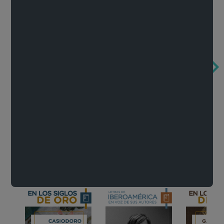
Obertura de la ópera El rapto en el serrallo
Cervantes o la crítica de la lectura
México de n
Wolfgang Amadeus Mozart
Carlos Fuentes
Francisco Za
Literatura
Ver todo