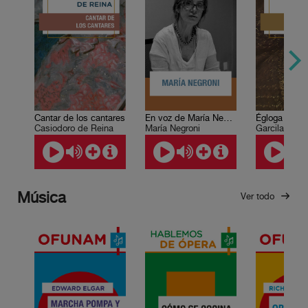
Cantar de los cantares
En voz de María Negroni
Égloga Prime
Casiodoro de Reina
María Negroni
Garcilaso de
Música
Ver todo