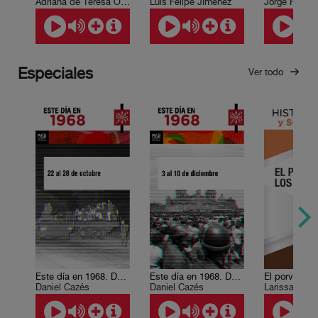
Adriana de Teresa Ochoa
Luis Felipe Jiménez
Jorge F. Her
Especiales
Ver todo
Este día en 1968. Del 22 al 28 de octubre
Este día en 1968. Del 3 al 10 de diciembre.
Daniel Cazés
Daniel Cazés