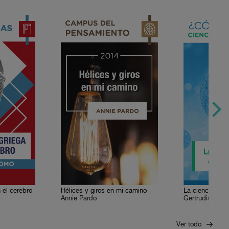
 el cerebro
Hélices y giros en mi camino
La ciencia por 
Annie Pardo
Gertrudis Uruc
Ver todo