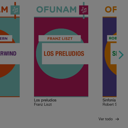
Los preludios
Sinfonía No. 4 
Franz Liszt
Robert Schum
Ver todo