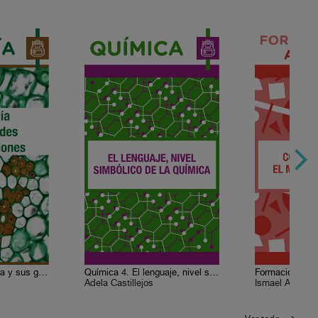
Biología 3. La biología y sus grandes generalizaciones
Química 4. El lenguaje, nivel simbólico de la química
Adela Castillejos