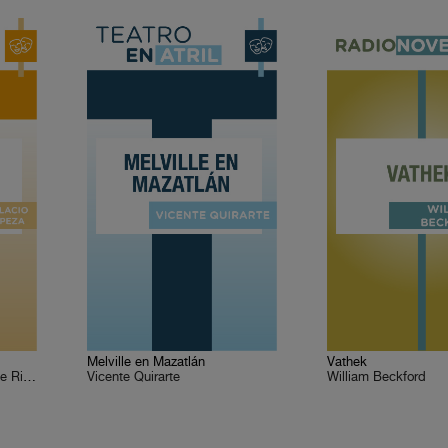
Melville en Mazatlán
Vathek
Juan de Dios Peza, Vicente Riva Palacio
Vicente Quirarte
William Beckford