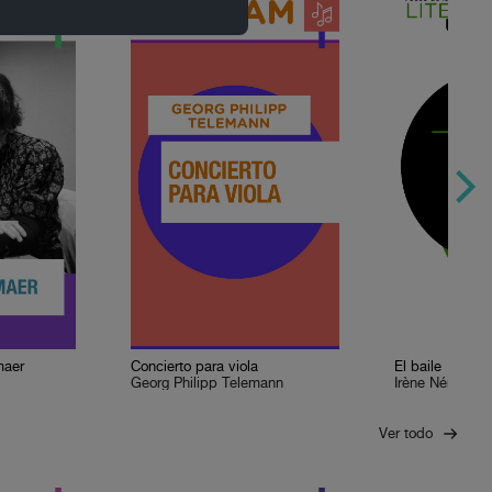
maer
Concierto para viola
El baile
Georg Philipp Telemann
Irène Némirovs
Ver todo