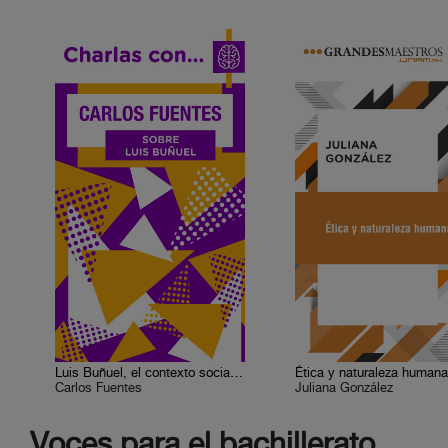
Luis Buñuel, el contexto social y literario de su obra fílmica
Ética y naturaleza human
Carlos Fuentes
Juliana González
Voces para el bachillerato