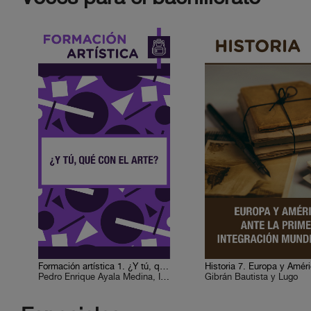
Formación artística 1. ¿Y tú, qué con el arte?
Pedro Enrique Ayala Medina, Ismael Antonio Colmenares M., Leticia Escobar, Víctor Manuel Monroy de la Rosa, Sergio Herrera Castro, Guadalupe Sumano Durán, Saúl León Ramírez, José Luis Alderete Retana, Felipe Mejía Rodríguez
Gibrán Bautista y Lugo