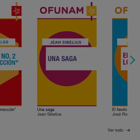
rrección"
Una saga
El festín de lo
Jean Sibelius
José Rolón
Ver todo