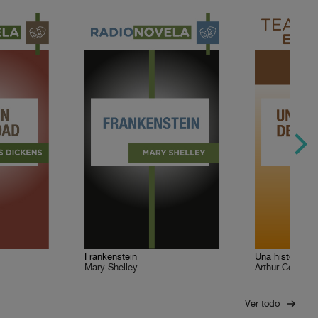
Frankenstein
Una historia d
Mary Shelley
Arthur Conan D
Ver todo