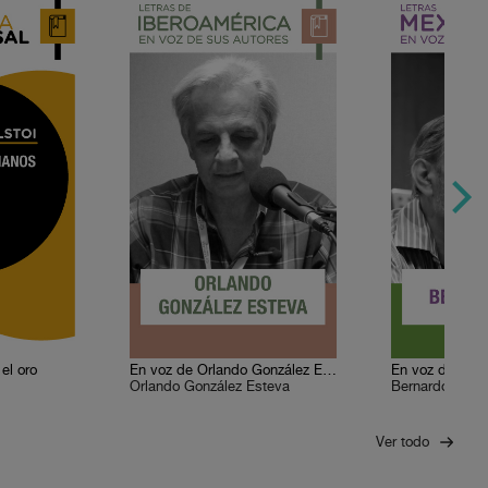
el oro
En voz de Orlando González Esteva
En voz de Bern
Orlando González Esteva
Bernardo Ruiz
Ver todo