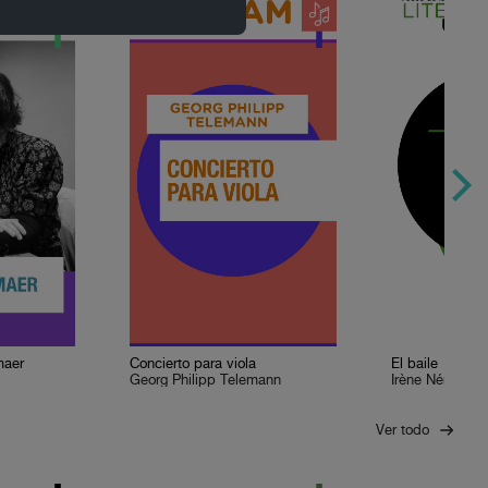
maer
Concierto para viola
El baile
Georg Philipp Telemann
Irène Némirovs
Ver todo