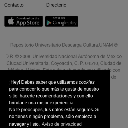
Contacto
Directorio
Repositorio Universitario Descarga Cultura.UNAM ®
D.R. © 2008. Universidad Nacional Autónoma de México.
Ciudad Universitaria, Coyoacán, C. P. 04510, Ciudad de
México, México. Este sitio web puede ser utilizado con
fines no lucrativos siempre que se cite la fuente de
¡Hey! Debes saber que utilizamos
cookies
conformidad con el AVISO LEGAL.
para conocer lo que más te gusta de nuestro
sitio, hacerte recomendaciones y con ello
brindarte una mejor experiencia.
No te preocupes, tus datos están seguros. Si
no tienes ningún problema, sólo empieza a
navegar y listo.
Aviso de privacidad