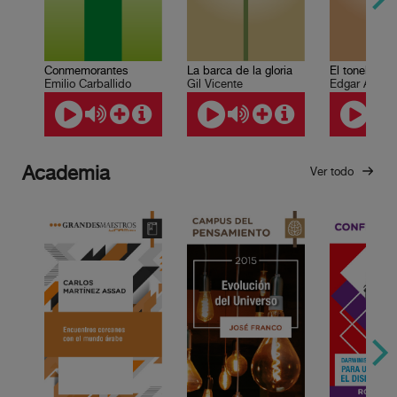
Conmemorantes
La barca de la gloria
El tonel de a
Emilio Carballido
Gil Vicente
Edgar Allan 
Academia
Ver todo