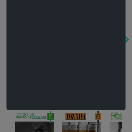
Obertura de la ópera El rapto en el serrallo
Cervantes o la crítica de la lectura
México de n
Wolfgang Amadeus Mozart
Carlos Fuentes
Francisco Za
Literatura
Ver todo