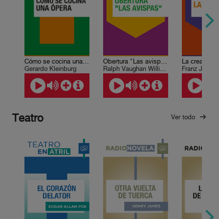
Cómo se cocina una ópera: Proyección operística
Obertura "Las avispas"
La creación
Gerardo Kleinburg
Ralph Vaughan Williams
Franz Josep
Teatro
Ver todo