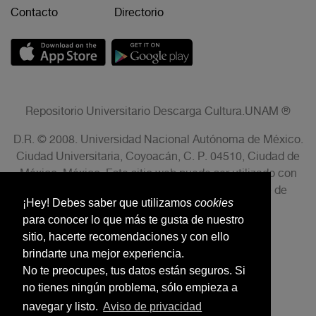
Contacto
Directorio
Repositorio Universitario Descarga Cultura.UNAM ®
D.R. © 2008. Universidad Nacional Autónoma de México.
Ciudad Universitaria, Coyoacán, C. P. 04510, Ciudad de
México, México. Este sitio web puede ser utilizado con
fines no lucrativos siempre que se cite la fuente de
¡Hey! Debes saber que utilizamos
cookies
conformidad con el AVISO LEGAL.
para conocer lo que más te gusta de nuestro
sitio, hacerte recomendaciones y con ello
brindarte una mejor experiencia.
No te preocupes, tus datos están seguros. Si
no tienes ningún problema, sólo empieza a
navegar y listo.
Aviso de privacidad