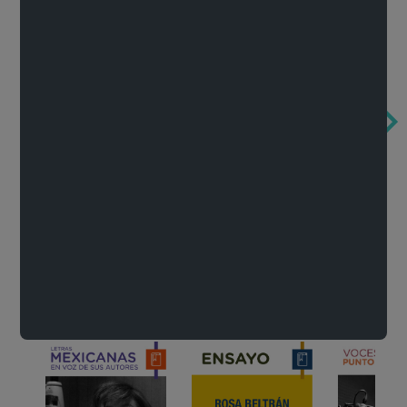
Obertura de la ópera El rapto en el serrallo
Cervantes o la crítica de la lectura
México de n
Wolfgang Amadeus Mozart
Carlos Fuentes
Francisco Za
Literatura
Ver todo