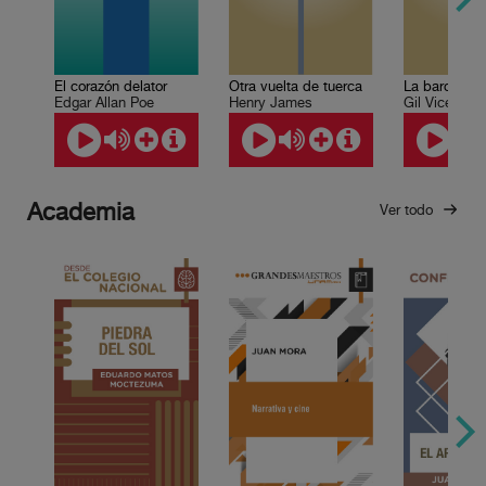
El corazón delator
Otra vuelta de tuerca
La barca de l
Edgar Allan Poe
Henry James
Gil Vicente
Academia
Ver todo