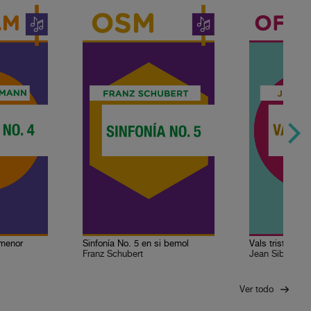
 menor
Sinfonía No. 5 en si bemol
Vals triste
Franz Schubert
Jean Sibelius
Ver todo