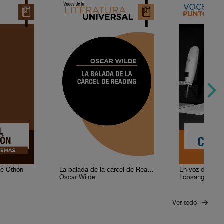
sé Othón
La balada de la cárcel de Reading
En voz de Lob
Oscar Wilde
Lobsang Cast
Ver todo