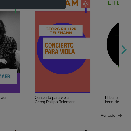
maer
Concierto para viola
El baile
Georg Philipp Telemann
Irène Némirovs
Ver todo