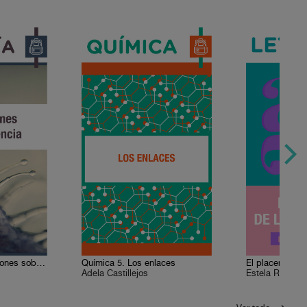
Biología 2. Concepciones sobre la ciencia
Química 5. Los enlaces
El placer de la 
Adela Castillejos
Estela Ruiz Mil