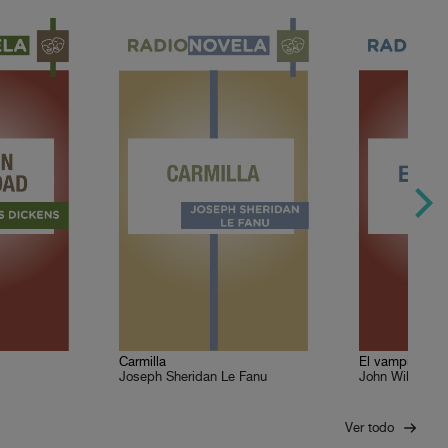
Carmilla
El vampiro
Joseph Sheridan Le Fanu
John William Po
Ver todo