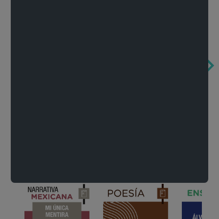
Obertura de la ópera El rapto en el serrallo
Cervantes o la crítica de la lectura
México de n
Wolfgang Amadeus Mozart
Carlos Fuentes
Francisco Za
Literatura
Ver todo