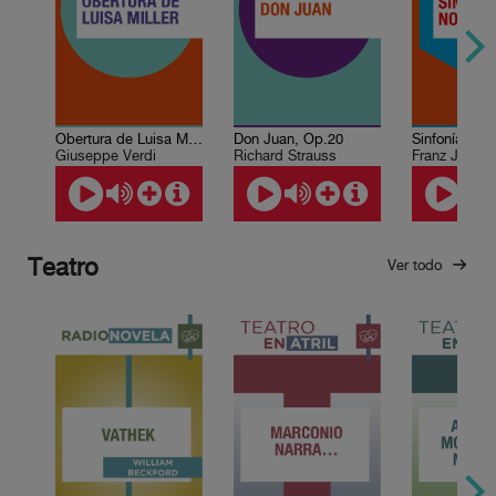
Obertura de Luisa Miller
Don Juan, Op.20
Sinfonía No.
Giuseppe Verdi
Richard Strauss
Franz Josep
Teatro
Ver todo