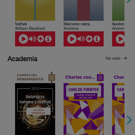
Vathek
Marconio narra…
William Beckford
Anónimo
Anónimo
Academia
Ver todo