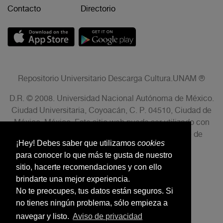
Contacto
Directorio
Repositorio Universitario Descarga Cultura.UNAM ®
D.R. © 2008. Universidad Nacional Autónoma de México.
Ciudad Universitaria, Coyoacán, C. P. 04510, Ciudad de
México, México. Este sitio web puede ser utilizado con
fines no lucrativos siempre que se cite la fuente de
¡Hey! Debes saber que utilizamos
cookies
conformidad con el AVISO LEGAL.
para conocer lo que más te gusta de nuestro
sitio, hacerte recomendaciones y con ello
brindarte una mejor experiencia.
No te preocupes, tus datos están seguros. Si
no tienes ningún problema, sólo empieza a
navegar y listo.
Aviso de privacidad