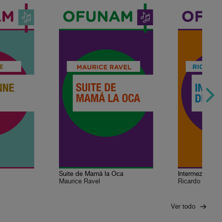
Suite de Mamá la Oca
Intermezzo de 
Maurice Ravel
Ricardo Castro
Ver todo