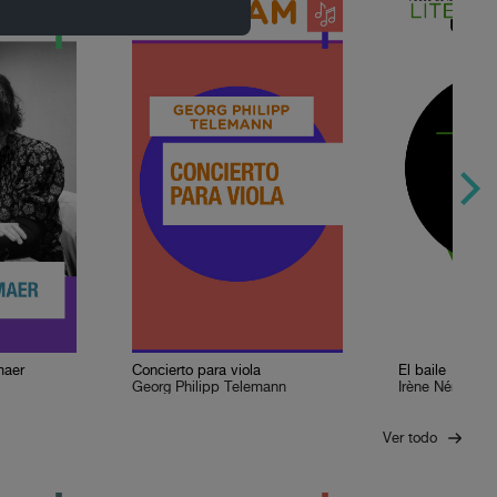
maer
Concierto para viola
El baile
Georg Philipp Telemann
Irène Némirovs
Ver todo