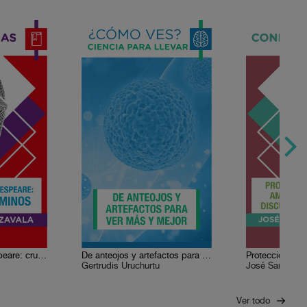
Cervantes y Shakespeare: cruce de caminos
De anteojos y artefactos para ver más y mejor
Gertrudis Uruchurtu
José Sarukhán
Ver todo