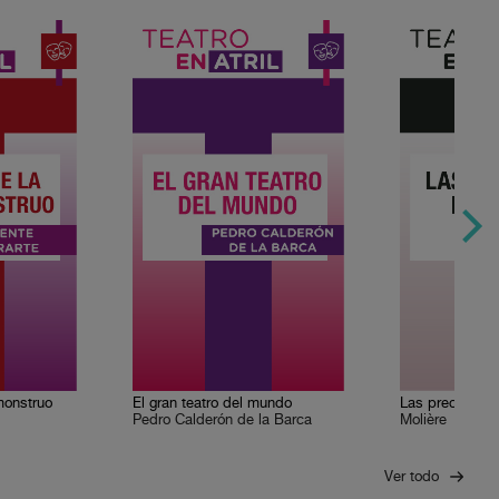
monstruo
El gran teatro del mundo
Las preciosas r
Pedro Calderón de la Barca
Molière
Ver todo