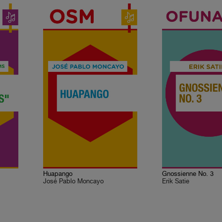
Huapango
Gnossienne No. 3
José Pablo Moncayo
Erik Satie