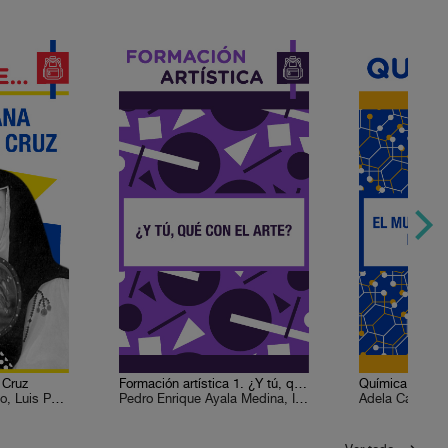
 Cruz
Formación artística 1. ¿Y tú, qué con el arte?
Ana Lía Herrera Lasso, Luis Paniagua
Pedro Enrique Ayala Medina, Ismael Antonio Colmenares M., Leticia Escobar, Víctor Manuel Monroy de la Rosa, Sergio Herrera Castro, Guadalupe Sumano Durán, Saúl León Ramírez, José Luis Alderete Retana, Felipe Mejía Rodríguez
Adela Castillej