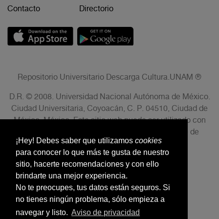
Contacto
Directorio
Repositorio Universitario Descarga Cultura.UNAM ®
D.R. © 2008. Universidad Nacional Autónoma de México.
Ciudad Universitaria, Coyoacán, C. P. 04510, Ciudad de
México, México. Este sitio web puede ser utilizado con
fines no lucrativos siempre que se cite la fuente de
¡Hey! Debes saber que utilizamos
cookies
conformidad con el AVISO LEGAL.
para conocer lo que más te gusta de nuestro
sitio, hacerte recomendaciones y con ello
brindarte una mejor experiencia.
No te preocupes, tus datos están seguros. Si
no tienes ningún problema, sólo empieza a
navegar y listo.
Aviso de privacidad