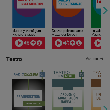
Muerte y transfiguración, Op. 24
Danzas polovotsianas
La valse
Richard Strauss
Alexander Borodin
Maurice Rav
Teatro
Ver todo