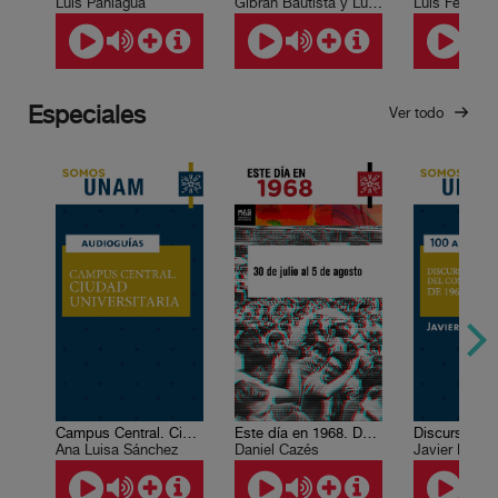
Luis Paniagua
Gibrán Bautista y Lugo
Luis Felipe 
Especiales
Ver todo
Campus Central. Ciudad Universitaria
Este día en 1968. Del 30 de julio al 5 de agosto.
Ana Luisa Sánchez
Daniel Cazés
Javier Barros