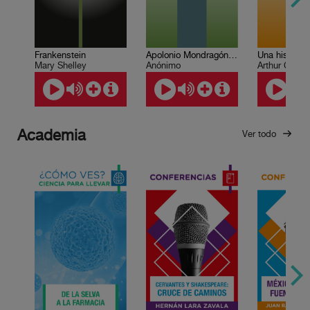
Frankenstein
Apolonio Mondragón narra…
Mary Shelley
Anónimo
Arthur Conan
Academia
Ver todo