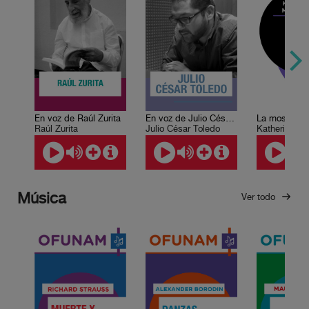
En voz de Raúl Zurita
En voz de Julio César Toledo
La mosca
Raúl Zurita
Julio César Toledo
Katherine Ma
Música
Ver todo