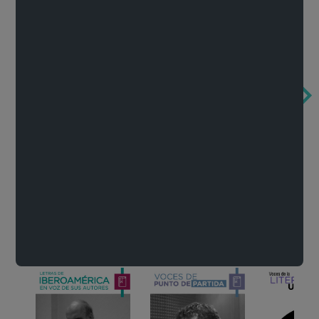
Obertura de la ópera El rapto en el serrallo
Cervantes o la crítica de la lectura
México de n
Wolfgang Amadeus Mozart
Carlos Fuentes
Francisco Za
Literatura
Ver todo