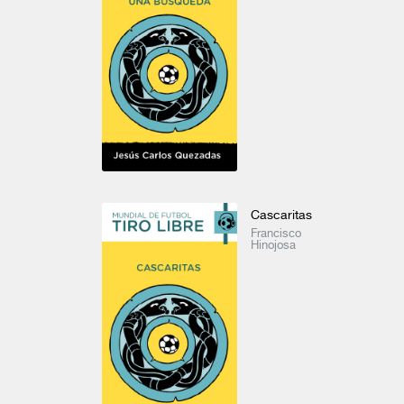
Espacio y tiempo del Nuevo Mundo
Las raíces de la ortodoxia económica en el México del siglo XX
Carlos Fuentes
María Eugenia Romero Sotelo
Antonio Sabo
Voces para el bachillerato
Ver todo
Cascaritas
Francisco
Hinojosa