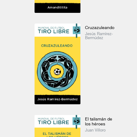
Cruzazuleando
Jesús Ramírez-
Bermúdez
En voz de Juan Bonilla
En voz de Orlando González Esteva
Fábulas
Juan Bonilla
Orlando González Esteva
Música
Ver todo
El talismán de
los héroes
Juan Villoro