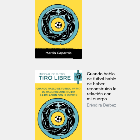
Este día en 1968. Del 22 al 28 de octubre
Este día en 1968. Del 15 al 21 de octubre
Daniel Cazés
Daniel Cazés
Javier Barros
Cuando hablo
de futbol hablo
de haber
reconstruido la
Acerca del
relación con
programa
mi cuerpo
Eréndira Derbez
Normatividad