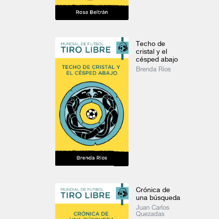
Techo de
cristal y el
césped abajo
Brenda Ríos
El gato negro
El tonel de a
Juegos profanos
Edgar Allan Poe
Edgar Allan 
Carlos Olmos
Academia
Ver todo
Crónica de
una búsqueda
Juan Carlos
Quezadas