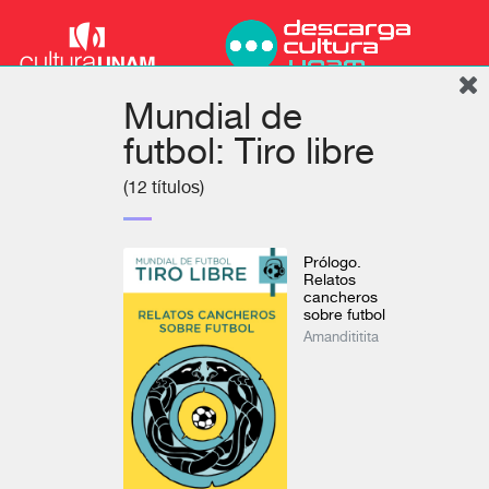
Mundial de
futbol: Tiro libre
(12 títulos)
Prólogo.
Relatos
cancheros
sobre futbol
Amandititita
Podcast
Inicio
Colecciones
Autores
Títulos
Mi cuenta
Literatura
Ver todo