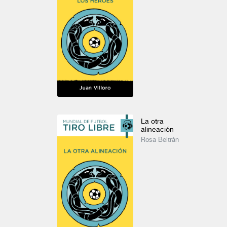
Obertura "El director de teatro"
Sinfonía No. 6
Wolfgang Amadeus Mozart
Antonin Dvorák
Hector Berlio
La otra
alineación
Rosa Beltrán
Teatro
Ver todo