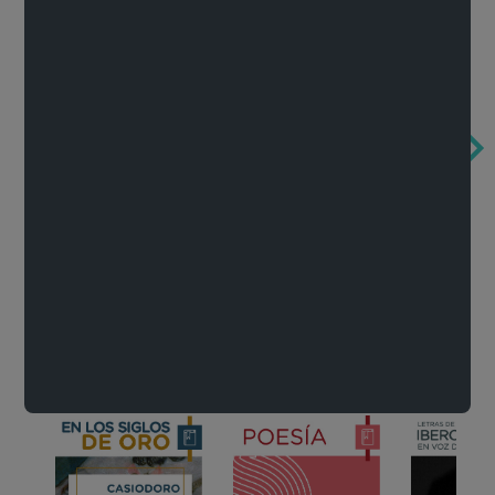
Obertura de la ópera El rapto en el serrallo
Cervantes o la crítica de la lectura
México de n
Wolfgang Amadeus Mozart
Carlos Fuentes
Francisco Za
Literatura
Ver todo