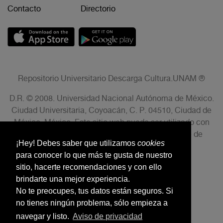
Contacto
Directorio
Repositorio Universitario Descarga Cultura.UNAM ®
D.R. © 2008. Universidad Nacional Autónoma de México.
Ciudad Universitaria, Coyoacán, C. P. 04510, Ciudad de
México, México. Este sitio web puede ser utilizado con
fines no lucrativos siempre que se cite la fuente de
¡Hey! Debes saber que utilizamos
cookies
conformidad con el AVISO LEGAL.
para conocer lo que más te gusta de nuestro
sitio, hacerte recomendaciones y con ello
brindarte una mejor experiencia.
No te preocupes, tus datos están seguros. Si
no tienes ningún problema, sólo empieza a
navegar y listo.
Aviso de privacidad