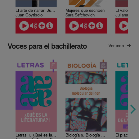
El arte de narrar. Juan Goytisolo
Mujeres que escriben
El valor de l
Juan Goytisolo
Sara Sefchovich
Juliana Gonz
Voces para el bachillerato
Ver todo
Letras 1. ¿Qué es la literatura? I
Biología 9. Biología molecular del gen