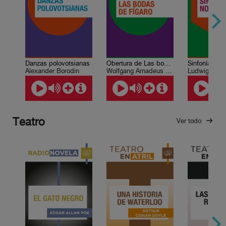
Danzas polovotsianas
Obertura de Las bodas de Fígaro
Alexander Borodin
Wolfgang Amadeus Mozart
Ludwig van 
Teatro
Ver todo