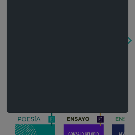
Obertura de la ópera El rapto en el serrallo
Cervantes o la crítica de la lectura
México de n
Wolfgang Amadeus Mozart
Carlos Fuentes
Francisco Za
Literatura
Ver todo