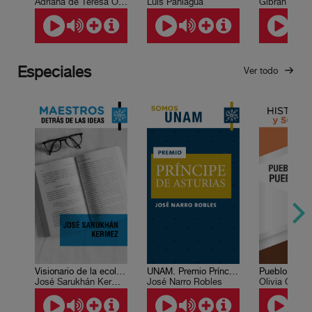
Adriana de Teresa Ochoa, Leda Rendón
Luis Paniagua
Especiales
Ver todo
Visionario de la ecología mexicana universal
UNAM. Premio Príncipe de Asturias, de Comunicación y Humanidades, 2009
José Sarukhán Kermez
José Narro Robles
Olivia Gall