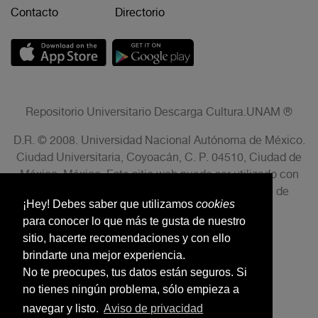
Contacto
Directorio
Repositorio Universitario Descarga Cultura.UNAM ®
D.R. © 2008. Universidad Nacional Autónoma de México.
Ciudad Universitaria, Coyoacán, C. P. 04510, Ciudad de
México, México. Este sitio web puede ser utilizado con
fines no lucrativos siempre que se cite la fuente de
¡Hey! Debes saber que utilizamos
cookies
conformidad con el AVISO LEGAL.
para conocer lo que más te gusta de nuestro
sitio, hacerte recomendaciones y con ello
brindarte una mejor experiencia.
No te preocupes, tus datos están seguros. Si
no tienes ningún problema, sólo empieza a
navegar y listo.
Aviso de privacidad