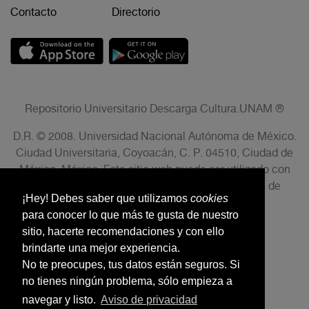
Contacto
Directorio
Repositorio Universitario Descarga Cultura.UNAM ®
D.R. © 2008. Universidad Nacional Autónoma de México.
Ciudad Universitaria, Coyoacán, C. P. 04510, Ciudad de
México, México. Este sitio web puede ser utilizado con
fines no lucrativos siempre que se cite la fuente de
¡Hey! Debes saber que utilizamos
cookies
conformidad con el AVISO LEGAL.
para conocer lo que más te gusta de nuestro
sitio, hacerte recomendaciones y con ello
brindarte una mejor experiencia.
No te preocupes, tus datos están seguros. Si
no tienes ningún problema, sólo empieza a
navegar y listo.
Aviso de privacidad