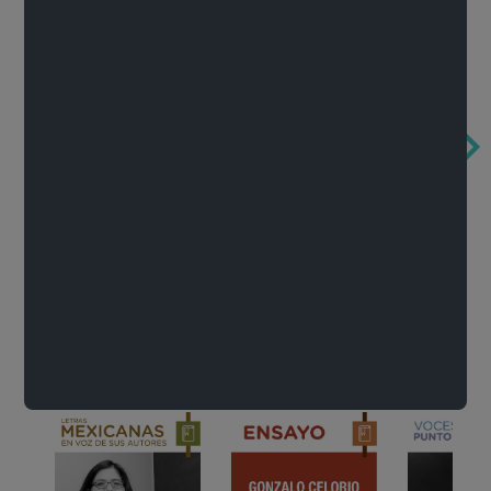
Obertura de la ópera El rapto en el serrallo
Cervantes o la crítica de la lectura
México de n
Wolfgang Amadeus Mozart
Carlos Fuentes
Francisco Za
Literatura
Ver todo