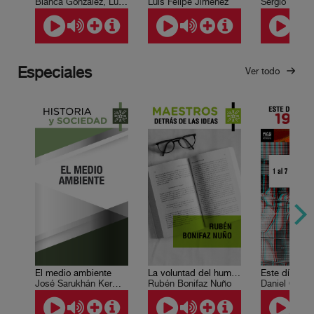
Blanca González, Luis Paniagua
Luis Felipe Jiménez
Especiales
Ver todo
El medio ambiente
La voluntad del humanismo
José Sarukhán Kermez
Rubén Bonifaz Nuño
Daniel Cazé