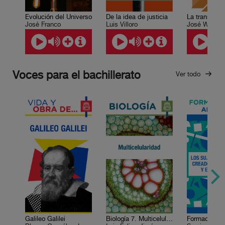
Evolución del Universo
De la idea de justicia
José Franco
Luis Villoro
José Wolden
Voces para el bachillerato
Ver todo
Galileo Galilei
Biología 7. Multicelularidad