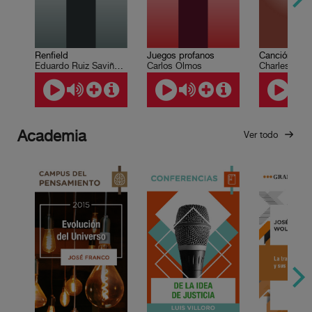
Renfield
Canción de 
Juegos profanos
Eduardo Ruiz Saviñón, Roberto Coria
Charles Dic
Carlos Olmos
Academia
Ver todo