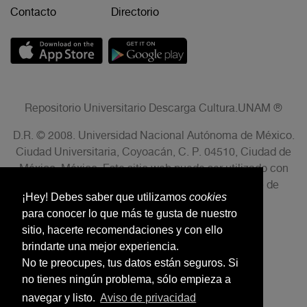
Contacto
Directorio
Repositorio Universitario Descarga Cultura.UNAM ®
D.R. © 2008. Universidad Nacional Autónoma de México.
Ciudad Universitaria, Coyoacán, C. P. 04510, Ciudad de
México, México. Este sitio web puede ser utilizado con
fines no lucrativos siempre que se cite la fuente de
¡Hey! Debes saber que utilizamos
cookies
conformidad con el AVISO LEGAL.
para conocer lo que más te gusta de nuestro
sitio, hacerte recomendaciones y con ello
brindarte una mejor experiencia.
No te preocupes, tus datos están seguros. Si
no tienes ningún problema, sólo empieza a
navegar y listo.
Aviso de privacidad