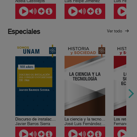
Adela Castillejos
Luis Felipe Jiménez
Luis Felipe 
Especiales
Ver todo
Discurso de instalación del Consejo Universitario de 1966
La ciencia y la tecnología
Javier Barros Sierra
José Luis Fernández Zayas, Alejandro Alagón Cano , León Olivé