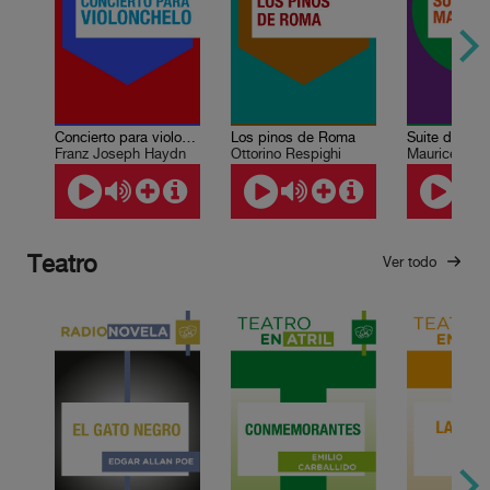
Concierto para violonchelo en do mayor
Los pinos de Roma
Suite de Ma
Franz Joseph Haydn
Ottorino Respighi
Maurice Rav
Teatro
Ver todo