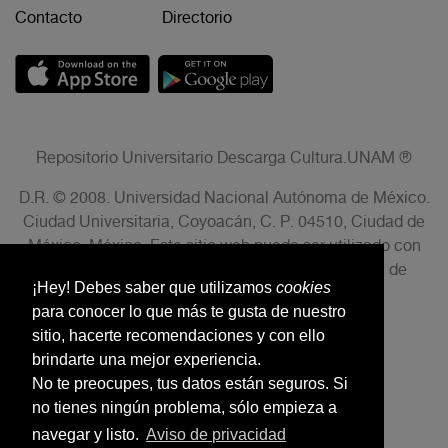
Contacto
Directorio
Repositorio Universitario Descarga Cultura.UNAM ®
D.R. © 2008. Universidad Nacional Autónoma de México.
Ciudad Universitaria, Coyoacán, C. P. 04510, Ciudad de
México, México. Este sitio web puede ser utilizado con
fines no lucrativos siempre que se cite la fuente de
¡Hey! Debes saber que utilizamos
cookies
conformidad con el AVISO LEGAL.
para conocer lo que más te gusta de nuestro
sitio, hacerte recomendaciones y con ello
brindarte una mejor experiencia.
No te preocupes, tus datos están seguros. Si
no tienes ningún problema, sólo empieza a
navegar y listo.
Aviso de privacidad