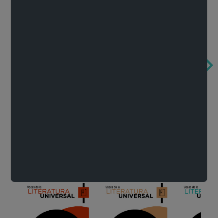
Obertura de la ópera El rapto en el serrallo
Cervantes o la crítica de la lectura
México de n
Wolfgang Amadeus Mozart
Carlos Fuentes
Francisco Za
Literatura
Ver todo