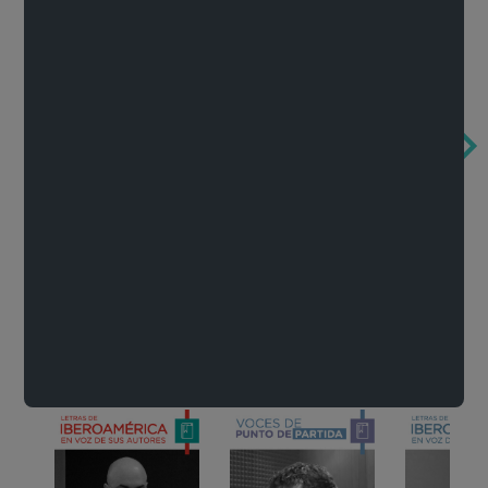
Obertura de la ópera El rapto en el serrallo
Cervantes o la crítica de la lectura
México de n
Wolfgang Amadeus Mozart
Carlos Fuentes
Francisco Za
Literatura
Ver todo