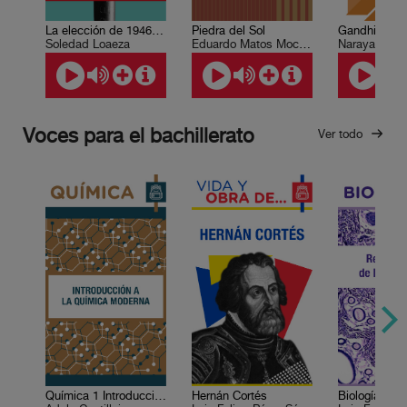
La elección de 1946. Un nuevo régimen político.
Piedra del Sol
Gandhi Katha
Soledad Loaeza
Eduardo Matos Moctezuma
Narayan Des
Voces para el bachillerato
Ver todo
Química 1 Introducción a la química moderna
Hernán Cortés