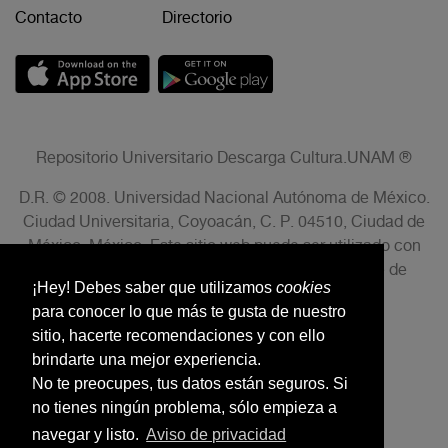
Contacto
Directorio
Repositorio Universitario Descarga Cultura.UNAM ®
D.R. © 2008. Universidad Nacional Autónoma de México.
Ciudad Universitaria, Coyoacán, C. P. 04510, Ciudad de
México, México. Este sitio web puede ser utilizado con
fines no lucrativos siempre que se cite la fuente de
¡Hey! Debes saber que utilizamos
cookies
conformidad con el AVISO LEGAL.
para conocer lo que más te gusta de nuestro
sitio, hacerte recomendaciones y con ello
brindarte una mejor experiencia.
No te preocupes, tus datos están seguros. Si
no tienes ningún problema, sólo empieza a
navegar y listo.
Aviso de privacidad