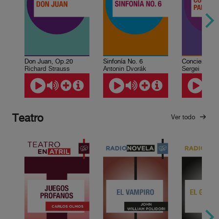
Don Juan, Op.20
Sinfonía No. 6
Richard Strauss
Antonin Dvorák
Sergei Rachm
Teatro
Ver todo