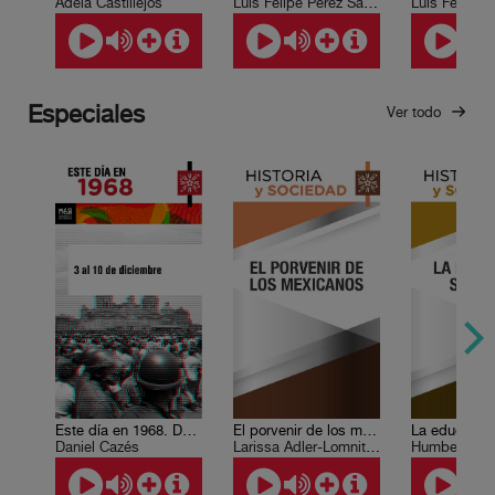
Adela Castillejos
Luis Felipe Pérez Sánchez
Luis Felipe 
Especiales
Ver todo
Este día en 1968. Del 3 al 10 de diciembre.
El porvenir de los mexicanos
La educación
Daniel Cazés
Larissa Adler-Lomnitz et al