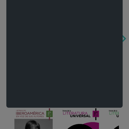
Obertura de la ópera El rapto en el serrallo
Cervantes o la crítica de la lectura
México de n
Wolfgang Amadeus Mozart
Carlos Fuentes
Francisco Za
Literatura
Ver todo