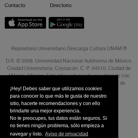
Contacto
Directorio
Repositorio Universitario Descarga Cultura.UNAM ®
D.R. © 2008. Universidad Nacional Autónoma de México.
Ciudad Universitaria, Coyoacán, C. P. 04510, Ciudad de
México, México. Este sitio web puede ser utilizado con
fines no lucrativos siempre que se cite la fuente de
¡Hey! Debes saber que utilizamos
cookies
conformidad con el AVISO LEGAL.
para conocer lo que más te gusta de nuestro
sitio, hacerte recomendaciones y con ello
brindarte una mejor experiencia.
No te preocupes, tus datos están seguros. Si
no tienes ningún problema, sólo empieza a
navegar y listo.
Aviso de privacidad