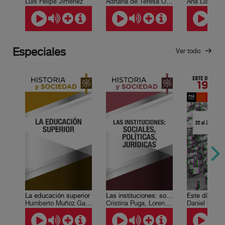
Luis Felipe Jiménez
Adriana de Teresa Ochoa, Leda Rendón
Especiales
Ver todo
La educación superior
Las instituciones: sociales, políticas, jurídicas
Humberto Muñoz García, María Herlinda Zozaya
Cristina Puga, Lorenzo Córdova
Daniel Cazé