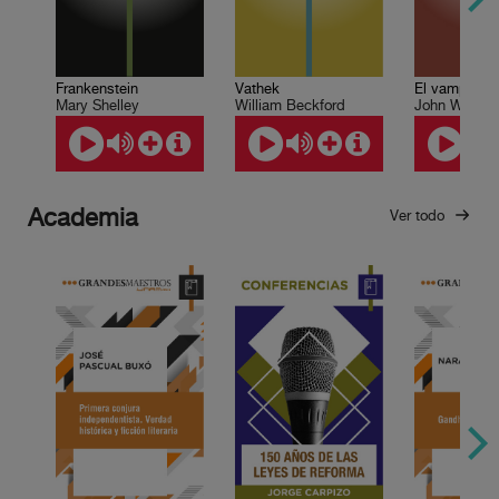
Frankenstein
Vathek
El vampiro
Mary Shelley
William Beckford
John William 
Academia
Ver todo