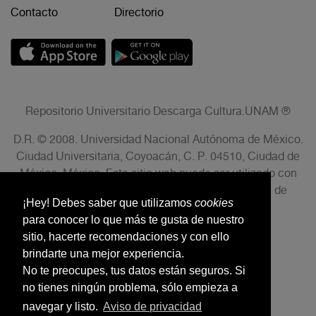
Contacto
Directorio
Repositorio Universitario Descarga Cultura.UNAM ®
D.R. © 2008. Universidad Nacional Autónoma de México.
Ciudad Universitaria, Coyoacán, C. P. 04510, Ciudad de
México, México. Este sitio web puede ser utilizado con
fines no lucrativos siempre que se cite la fuente de
¡Hey! Debes saber que utilizamos
cookies
conformidad con el AVISO LEGAL.
para conocer lo que más te gusta de nuestro
sitio, hacerte recomendaciones y con ello
brindarte una mejor experiencia.
No te preocupes, tus datos están seguros. Si
no tienes ningún problema, sólo empieza a
navegar y listo.
Aviso de privacidad