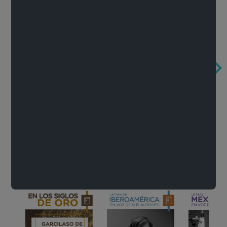
Obertura de la ópera El rapto en el serrallo
Cervantes o la crítica de la lectura
México de n
Wolfgang Amadeus Mozart
Carlos Fuentes
Francisco Za
Literatura
Ver todo