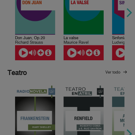
Don Juan, Op.20
La valse
Richard Strauss
Maurice Ravel
Ludwig van 
Teatro
Ver todo