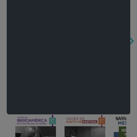
Obertura de la ópera El rapto en el serrallo
Cervantes o la crítica de la lectura
México de n
Wolfgang Amadeus Mozart
Carlos Fuentes
Francisco Za
Literatura
Ver todo