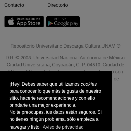
Contacto
Directorio
Repositorio Universitario Descarga Cultura.UNAM ®
D.R. © 2008. Universidad Nacional Autónoma de México.
Ciudad Universitaria, Coyoacán, C. P. 04510, Ciudad de
México, México. Este sitio web puede ser utilizado con
fines no lucrativos siempre que se cite la fuente de
¡Hey! Debes saber que utilizamos
cookies
conformidad con el AVISO LEGAL.
para conocer lo que más te gusta de nuestro
sitio, hacerte recomendaciones y con ello
brindarte una mejor experiencia.
No te preocupes, tus datos están seguros. Si
no tienes ningún problema, sólo empieza a
navegar y listo.
Aviso de privacidad