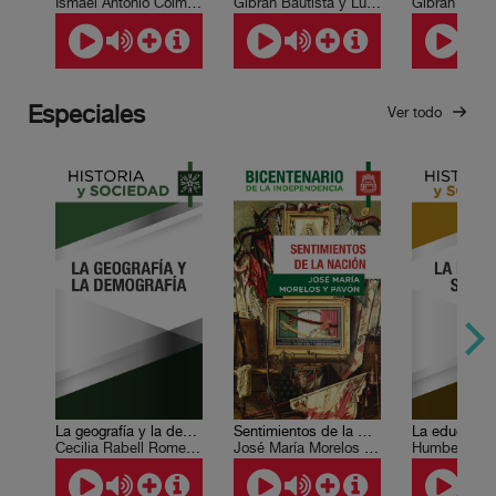
Ismael Antonio Colmenares M., Saúl León Ramírez, José Luis Alderete Retana, Guadalupe Sumano Durán, Pedro Enrique Ayala Medina, Víctor Manuel Monroy de la Rosa, Leticia Escobar, Felipe Mejía Rodríguez, Sergio Herrera Castro
Gibrán Bautista y Lugo
Especiales
Ver todo
La geografía y la demografía
Sentimientos de la Nación
La educación
Cecilia Rabell Romero, Irasema Alcántara
José María Morelos y Pavón