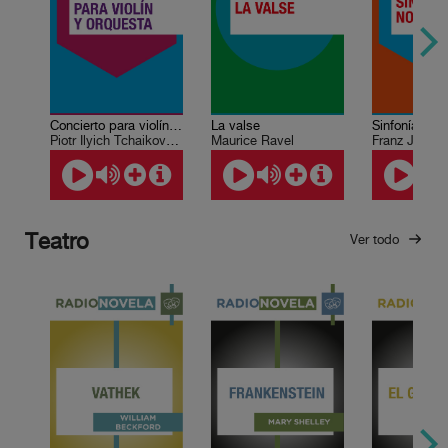
Concierto para violín y orquesta
La valse
Sinfonía No.
Piotr Ilyich Tchaikovsky
Maurice Ravel
Franz Josep
Teatro
Ver todo