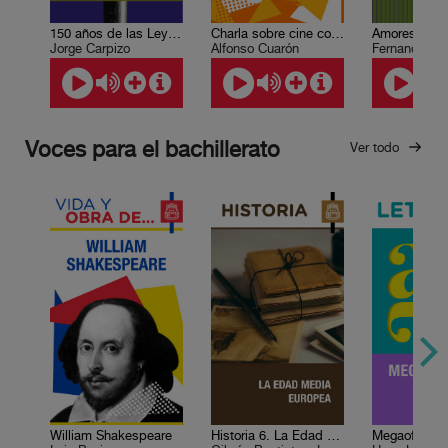
150 años de las Leyes de Reforma
Charla sobre cine con Alfonso Cuarón
Jorge Carpizo
Alfonso Cuarón
Fernando de
Voces para el bachillerato
Ver todo
William Shakespeare
Historia 6. La Edad Media europea
Megaofrenda