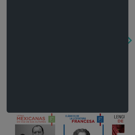
Obertura de la ópera El rapto en el serrallo
Cervantes o la crítica de la lectura
México de n
Wolfgang Amadeus Mozart
Carlos Fuentes
Francisco Za
Literatura
Ver todo