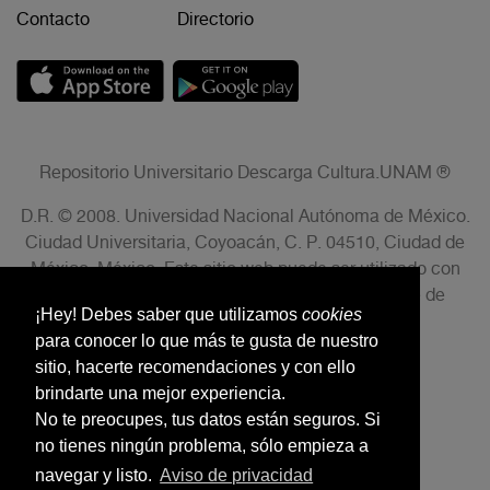
Contacto
Directorio
Repositorio Universitario Descarga Cultura.UNAM ®
D.R. © 2008. Universidad Nacional Autónoma de México.
Ciudad Universitaria, Coyoacán, C. P. 04510, Ciudad de
México, México. Este sitio web puede ser utilizado con
fines no lucrativos siempre que se cite la fuente de
¡Hey! Debes saber que utilizamos
cookies
conformidad con el AVISO LEGAL.
para conocer lo que más te gusta de nuestro
sitio, hacerte recomendaciones y con ello
brindarte una mejor experiencia.
No te preocupes, tus datos están seguros. Si
no tienes ningún problema, sólo empieza a
navegar y listo.
Aviso de privacidad