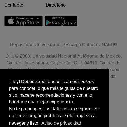
Contacto
Directorio
Repositorio Universitario Descarga Cultura.UNAM ®
D.R. © 2008. Universidad Nacional Autónoma de México.
Ciudad Universitaria, Coyoacán, C. P. 04510, Ciudad de
México, México. Este sitio web puede ser utilizado con
fines no lucrativos siempre que se cite la fuente de
¡Hey! Debes saber que utilizamos
cookies
conformidad con el AVISO LEGAL.
para conocer lo que más te gusta de nuestro
sitio, hacerte recomendaciones y con ello
brindarte una mejor experiencia.
No te preocupes, tus datos están seguros. Si
no tienes ningún problema, sólo empieza a
navegar y listo.
Aviso de privacidad