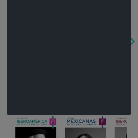
Obertura de la ópera El rapto en el serrallo
Cervantes o la crítica de la lectura
México de n
Wolfgang Amadeus Mozart
Carlos Fuentes
Francisco Za
Literatura
Ver todo