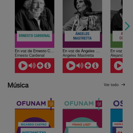
En voz de Ernesto Cardenal
En voz de Ángeles Mastretta
Ernesto Cardenal
Ángeles Mastretta
Alejandra C
Música
Ver todo