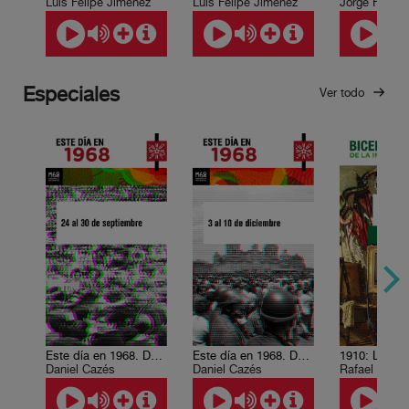
Luis Felipe Jiménez
Luis Felipe Jiménez
Jorge F. Her
Especiales
Ver todo
Este día en 1968. Del 24 al 30 de septiembre
Este día en 1968. Del 3 al 10 de diciembre.
Daniel Cazés
Daniel Cazés