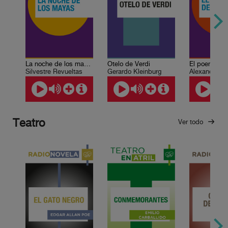
La noche de los mayas
Otelo de Verdi
El poema del
Silvestre Revueltas
Gerardo Kleinburg
Alexander Sc
Teatro
Ver todo