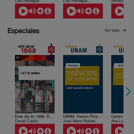
Luis Paniagua
Luis Paniagua
Especiales
Ver todo
Este día en 1968. Del 1 al 7 de octubre
UNAM. Premio Príncipe de Asturias, de Comunicación y Humanidades, 2009
Daniel Cazés
José Narro Robles
Ana Luisa S