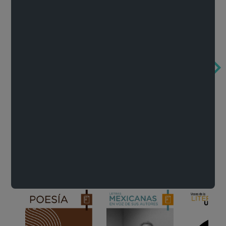
Obertura de la ópera El rapto en el serrallo
Cervantes o la crítica de la lectura
México de n
Wolfgang Amadeus Mozart
Carlos Fuentes
Francisco Za
Literatura
Ver todo