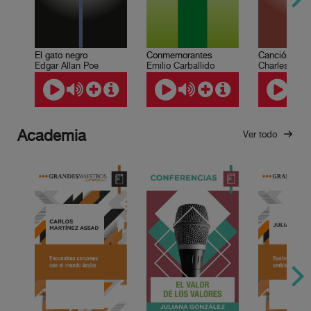
El gato negro
Conmemorantes
Canción de 
Edgar Allan Poe
Emilio Carballido
Charles Dic
Academia
Ver todo