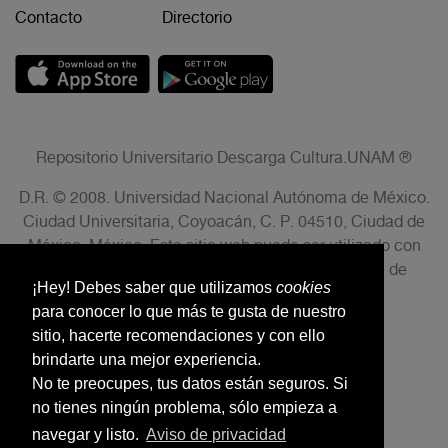
Contacto
Directorio
Repositorio Universitario Descarga Cultura.UNAM ®
D.R. © 2008. Universidad Nacional Autónoma de México.
Ciudad Universitaria, Coyoacán, C. P. 04510, Ciudad de
México, México. Este sitio web puede ser utilizado con
fines no lucrativos siempre que se cite la fuente de
¡Hey! Debes saber que utilizamos
cookies
conformidad con el AVISO LEGAL.
para conocer lo que más te gusta de nuestro
sitio, hacerte recomendaciones y con ello
brindarte una mejor experiencia.
No te preocupes, tus datos están seguros. Si
no tienes ningún problema, sólo empieza a
navegar y listo.
Aviso de privacidad