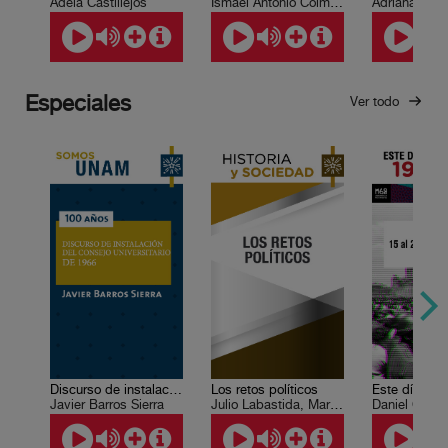
Adela Castillejos
Ismael Antonio Colmenares M., Saúl León Ramírez, José Luis Alderete Retana, Guadalupe Sumano Durán, Pedro Enrique Ayala Medina, Víctor Manuel Monroy de la Rosa, Leticia Escobar, Felipe Mejía Rodríguez, Sergio Herrera Castro
Especiales
Ver todo
Discurso de instalación del Consejo Universitario de 1966
Los retos políticos
Javier Barros Sierra
Julio Labastida, Martín del Campo, José Woldenberg
Daniel Cazé