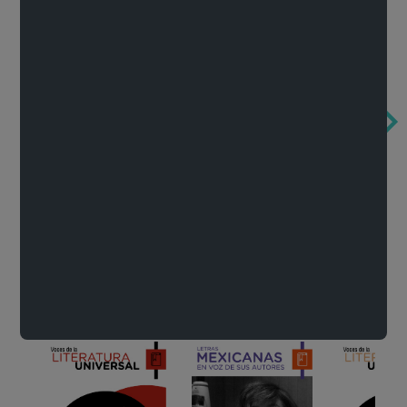
Obertura de la ópera El rapto en el serrallo
Cervantes o la crítica de la lectura
México de n
Wolfgang Amadeus Mozart
Carlos Fuentes
Francisco Za
Literatura
Ver todo