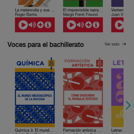
La melancolía y sus ecos musicales
El imprevisible narrador en el Quijote
Roger Bartra
Margit Frenk Freund
Juan Villoro
Voces para el bachillerato
Ver todo
Química 3. El mundo microscópico de la materia
Formación artística 2. Cómo descubrir el mensaje estético