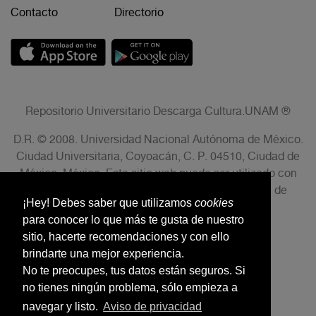
Contacto
Directorio
Repositorio Universitario Descarga Cultura.UNAM ®
D.R. © 2008. Universidad Nacional Autónoma de México.
Ciudad Universitaria, Coyoacán, C. P. 04510, Ciudad de
México, México. Este sitio web puede ser utilizado con
fines no lucrativos siempre que se cite la fuente de
¡Hey! Debes saber que utilizamos
cookies
conformidad con el AVISO LEGAL.
para conocer lo que más te gusta de nuestro
sitio, hacerte recomendaciones y con ello
brindarte una mejor experiencia.
No te preocupes, tus datos están seguros. Si
no tienes ningún problema, sólo empieza a
navegar y listo.
Aviso de privacidad