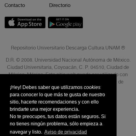
Contacto
Directorio
Repositorio Universitario Descarga Cultura.UNAM ®
D.R. © 2008. Universidad Nacional Autónoma de México.
Ciudad Universitaria, Coyoacán, C. P. 04510, Ciudad de
México, México. Este sitio web puede ser utilizado con
fines no lucrativos siempre que se cite la fuente de
¡Hey! Debes saber que utilizamos
cookies
conformidad con el AVISO LEGAL.
para conocer lo que más te gusta de nuestro
sitio, hacerte recomendaciones y con ello
brindarte una mejor experiencia.
No te preocupes, tus datos están seguros. Si
no tienes ningún problema, sólo empieza a
navegar y listo.
Aviso de privacidad