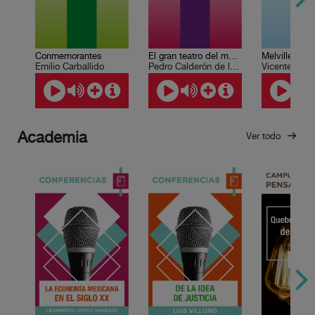
Conmemorantes
El gran teatro del mundo
Melville en 
Emilio Carballido
Pedro Calderón de la Barca
Vicente Quira
Academia
Ver todo