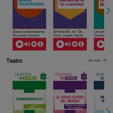
Danzas polovotsianas
Sinfonía No. 45 "De la despedida"
Los pinos d
Alexander Borodin
Franz Joseph Haydn
Ottorino Res
Teatro
Ver todo