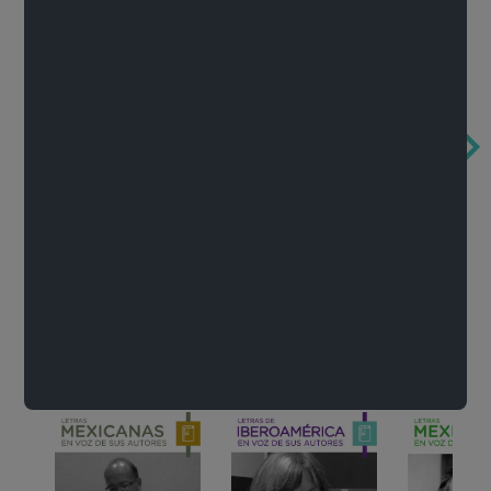
Obertura de la ópera El rapto en el serrallo
Cervantes o la crítica de la lectura
México de n
Wolfgang Amadeus Mozart
Carlos Fuentes
Francisco Za
Literatura
Ver todo