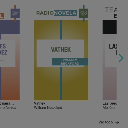
z narra…
Vathek
Las preciosas r
rio Novoa
William Beckford
Molière
Ver todo