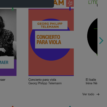
maer
Concierto para viola
El baile
Georg Philipp Telemann
Irène Némirovs
Ver todo