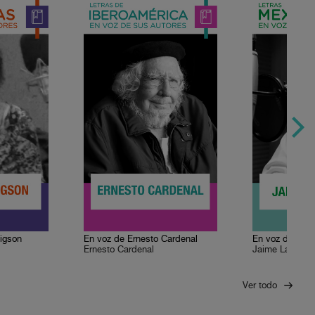
ligson
En voz de Ernesto Cardenal
En voz de Jai
Ernesto Cardenal
Jaime Labasti
Ver todo