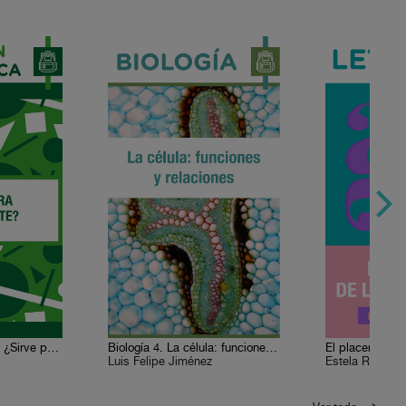
Formación artística 4 ¿Sirve para algo el arte? ¿Por qué la humanidad produce arte?
Biología 4. La célula: funciones y relaciones
El placer de la 
Luis Felipe Jiménez
Estela Ruiz Mil