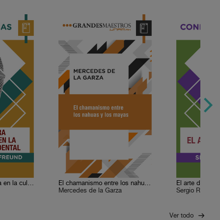
La lectura en voz alta en la cultura occidental
El chamanismo entre los nahuas y los mayas
El arte de narr
Mercedes de la Garza
Sergio Ramírez
Ver todo