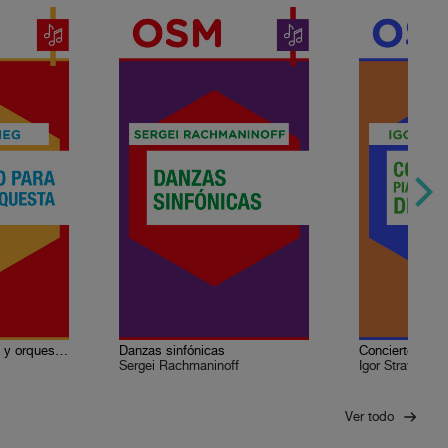
Concierto para piano y orquesta en la menor Op. 16
Danzas sinfónicas
Sergei Rachmaninoff
Igor Stravinsky
Ver todo