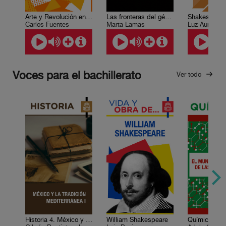
Arte y Revolución en México
Las fronteras del género
Carlos Fuentes
Marta Lamas
Luz Aurora P
Voces para el bachillerato
Ver todo
Historia 4. México y la tradición mediterránea I
William Shakespeare