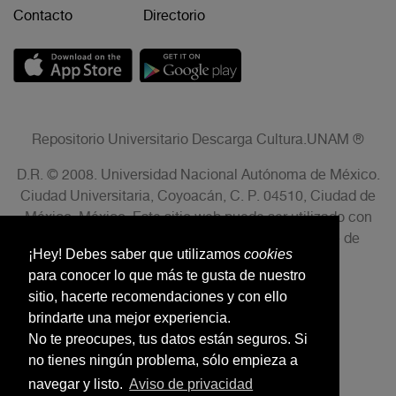
Contacto
Directorio
Repositorio Universitario Descarga Cultura.UNAM ®
D.R. © 2008. Universidad Nacional Autónoma de México.
Ciudad Universitaria, Coyoacán, C. P. 04510, Ciudad de
México, México. Este sitio web puede ser utilizado con
fines no lucrativos siempre que se cite la fuente de
¡Hey! Debes saber que utilizamos
cookies
conformidad con el AVISO LEGAL.
para conocer lo que más te gusta de nuestro
sitio, hacerte recomendaciones y con ello
brindarte una mejor experiencia.
No te preocupes, tus datos están seguros. Si
no tienes ningún problema, sólo empieza a
navegar y listo.
Aviso de privacidad