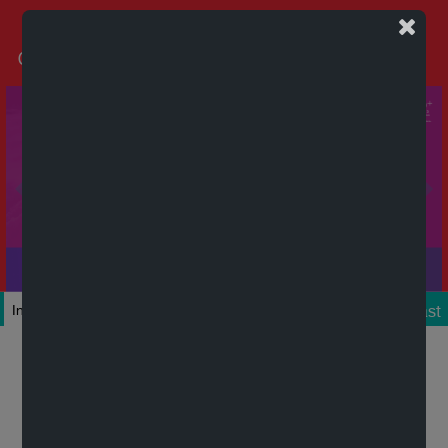
Podcast
Inicio
Colecciones
Autores
Títulos
Mi cuenta
Novedades