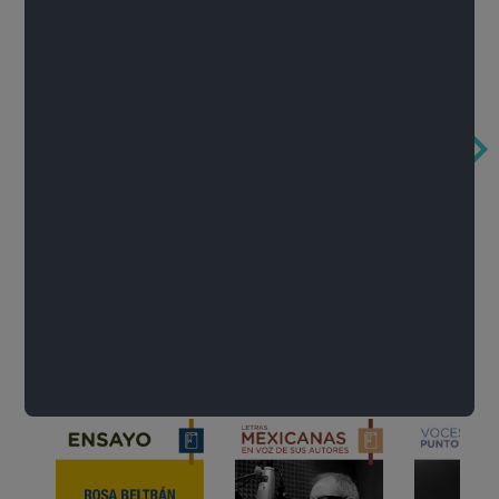
Obertura de la ópera El rapto en el serrallo
Cervantes o la crítica de la lectura
México de n
Wolfgang Amadeus Mozart
Carlos Fuentes
Francisco Za
Literatura
Ver todo