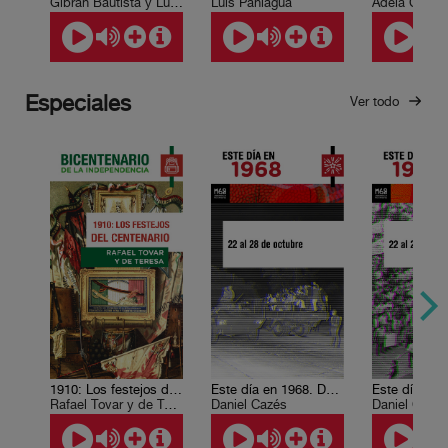
Gibrán Bautista y Lugo
Luis Paniagua
Adela Castill
Especiales
Ver todo
1910: Los festejos del Centenario
Este día en 1968. Del 22 al 28 de octubre
Rafael Tovar y de Teresa
Daniel Cazés
Daniel Cazé