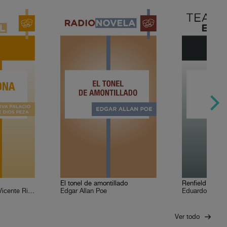
El tonel de amontillado
Renfield
Juan de Dios Peza, Vicente Riva Palacio
Edgar Allan Poe
Ver todo