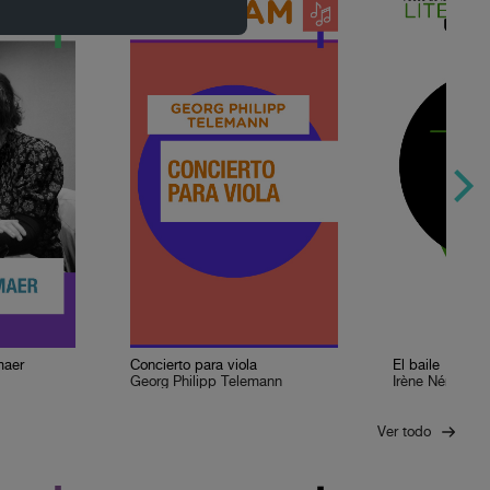
maer
Concierto para viola
El baile
Georg Philipp Telemann
Irène Némirovs
Ver todo