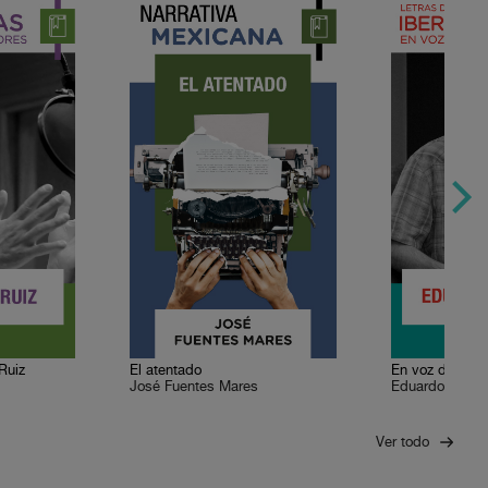
Ruiz
El atentado
En voz de Edua
José Fuentes Mares
Eduardo Halfo
Ver todo