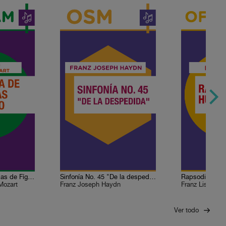
Obertura de Las bodas de Fígaro
Sinfonía No. 45 "De la despedida"
Rapsodia húng
Mozart
Franz Joseph Haydn
Franz Liszt
Ver todo