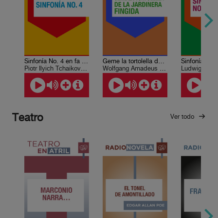
Sinfonía No. 4 en fa menor
Geme la tortolella de La jardinera fingida
Piotr Ilyich Tchaikovsky
Wolfgang Amadeus Mozart
Ludwig van 
Teatro
Ver todo