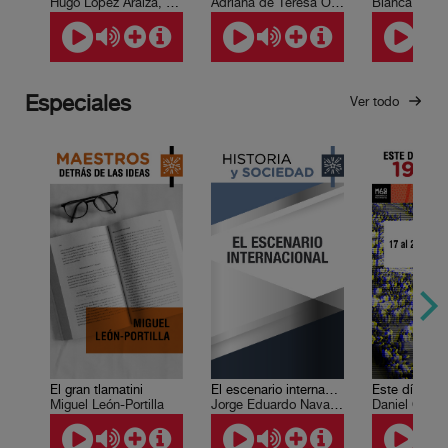
Hugo López Araiza, Yair Yañéz
Adriana de Teresa Ochoa, Leda Rendón
Especiales
Ver todo
El gran tlamatini
El escenario internacional
Miguel León-Portilla
Jorge Eduardo Navarrete
Daniel Cazé