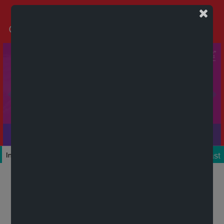
Podcast
Inicio
Colecciones
Autores
Títulos
Mi cuenta
Novedades