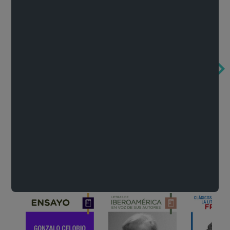
Obertura de la ópera El rapto en el serrallo
Cervantes o la crítica de la lectura
México de n
Wolfgang Amadeus Mozart
Carlos Fuentes
Francisco Za
Literatura
Ver todo