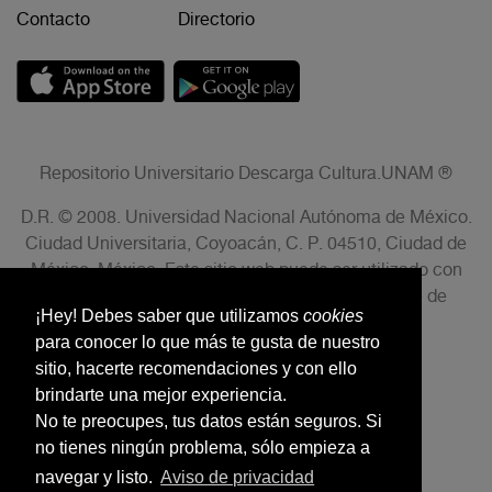
Contacto
Directorio
Repositorio Universitario Descarga Cultura.UNAM ®
D.R. © 2008. Universidad Nacional Autónoma de México.
Ciudad Universitaria, Coyoacán, C. P. 04510, Ciudad de
México, México. Este sitio web puede ser utilizado con
fines no lucrativos siempre que se cite la fuente de
¡Hey! Debes saber que utilizamos
cookies
conformidad con el AVISO LEGAL.
para conocer lo que más te gusta de nuestro
sitio, hacerte recomendaciones y con ello
brindarte una mejor experiencia.
No te preocupes, tus datos están seguros. Si
no tienes ningún problema, sólo empieza a
navegar y listo.
Aviso de privacidad