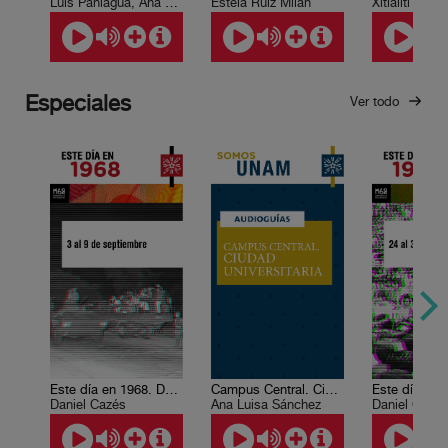
Luis Paniagua, Ana Lía Herrera Lasso
Estela Ruiz Milán
Xitlálitl Rodr
Especiales
Ver todo
Este día en 1968. Del 3 al 9 de septiembre
Campus Central. Ciudad Universitaria
Daniel Cazés
Ana Luisa Sánchez
Daniel Cazé