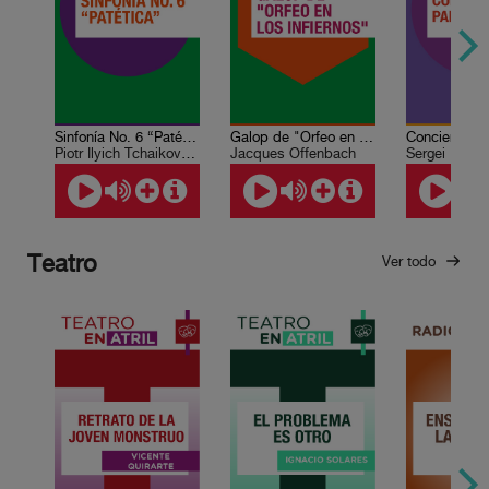
Sinfonía No. 6 “Patética”
Galop de "Orfeo en los infiernos"
Piotr Ilyich Tchaikovsky
Jacques Offenbach
Sergei Rachm
Teatro
Ver todo