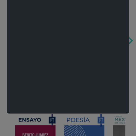
Obertura de la ópera El rapto en el serrallo
Cervantes o la crítica de la lectura
México de n
Wolfgang Amadeus Mozart
Carlos Fuentes
Francisco Za
Literatura
Ver todo