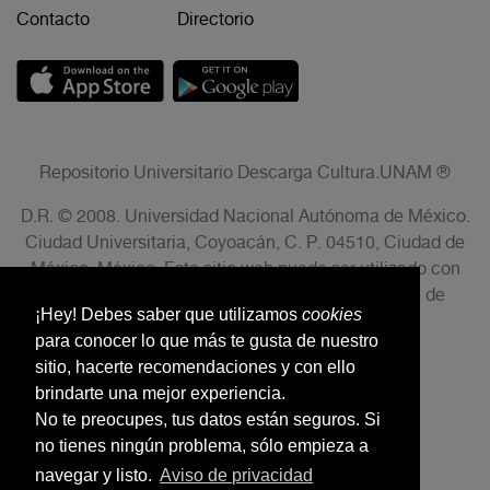
Contacto
Directorio
Repositorio Universitario Descarga Cultura.UNAM ®
D.R. © 2008. Universidad Nacional Autónoma de México.
Ciudad Universitaria, Coyoacán, C. P. 04510, Ciudad de
México, México. Este sitio web puede ser utilizado con
fines no lucrativos siempre que se cite la fuente de
¡Hey! Debes saber que utilizamos
cookies
conformidad con el AVISO LEGAL.
para conocer lo que más te gusta de nuestro
sitio, hacerte recomendaciones y con ello
brindarte una mejor experiencia.
No te preocupes, tus datos están seguros. Si
no tienes ningún problema, sólo empieza a
navegar y listo.
Aviso de privacidad