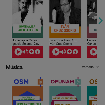
Homenaje a Carlos Fuentes
En voz de Iván Cruz Osorio
Ignacio Solares, Xavier Velasco, Vicente Quirarte, Gonzalo Celorio, Hernán Lara Zavala, Ignacio Padilla, Carlos Fuentes
Iván Cruz Osorio
Carlos Mont
Música
Ver todo