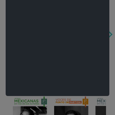
Obertura de la ópera El rapto en el serrallo
Cervantes o la crítica de la lectura
México de n
Wolfgang Amadeus Mozart
Carlos Fuentes
Francisco Za
Literatura
Ver todo