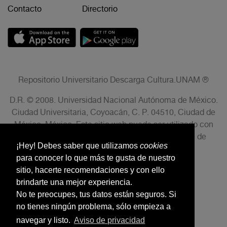
Contacto
Directorio
Repositorio Universitario Descarga Cultura.UNAM ®
D.R. © 2008. Universidad Nacional Autónoma de México.
Ciudad Universitaria, Coyoacán, C. P. 04510, Ciudad de
México, México. Este sitio web puede ser utilizado con
fines no lucrativos siempre que se cite la fuente de
¡Hey! Debes saber que utilizamos
cookies
conformidad con el AVISO LEGAL.
para conocer lo que más te gusta de nuestro
sitio, hacerte recomendaciones y con ello
brindarte una mejor experiencia.
No te preocupes, tus datos están seguros. Si
no tienes ningún problema, sólo empieza a
navegar y listo.
Aviso de privacidad