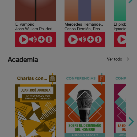
El vampiro
Mercedes Hernández narra…
El problema 
John William Polidori
Carlos Demián, Rosario Novoa
Ignacio Sola
Academia
Ver todo