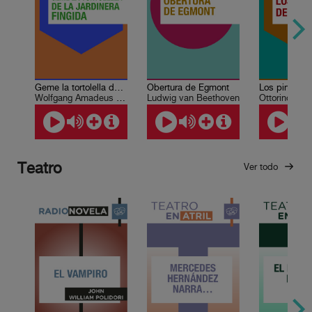
Geme la tortolella de La jardinera fingida
Obertura de Egmont
Los pinos d
Wolfgang Amadeus Mozart
Ludwig van Beethoven
Ottorino Res
Teatro
Ver todo