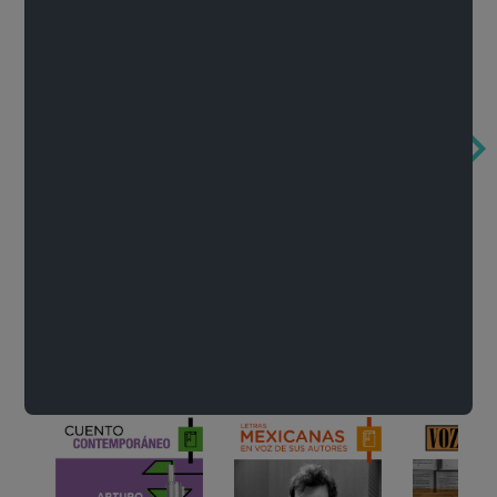
Obertura de la ópera El rapto en el serrallo
Cervantes o la crítica de la lectura
México de n
Wolfgang Amadeus Mozart
Carlos Fuentes
Francisco Za
Literatura
Ver todo