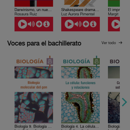
Darwinismo, un nuevo paradigma para un viejo problema: el diseño “inteligente”
Shakespeare dramaturgo
Rosaura Ruiz
Luz Aurora Pimentel
Margit Frenk
Voces para el bachillerato
Ver todo
Biología 9. Biología molecular del gen
Biología 4. La célula: funciones y relaciones