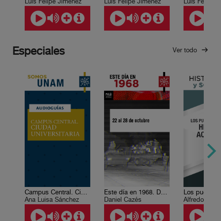
Luis Felipe Jiménez
Luis Felipe Jiménez
Luis Felipe 
Especiales
Ver todo
Campus Central. Ciudad Universitaria
Este día en 1968. Del 22 al 28 de octubre
Ana Luisa Sánchez
Daniel Cazés