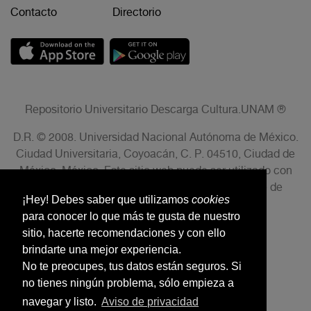
Contacto
Directorio
Repositorio Universitario Descarga Cultura.UNAM ®
D.R. © 2008. Universidad Nacional Autónoma de México.
Ciudad Universitaria, Coyoacán, C. P. 04510, Ciudad de
México, México. Este sitio web puede ser utilizado con
fines no lucrativos siempre que se cite la fuente de
¡Hey! Debes saber que utilizamos
cookies
conformidad con el AVISO LEGAL.
para conocer lo que más te gusta de nuestro
sitio, hacerte recomendaciones y con ello
brindarte una mejor experiencia.
No te preocupes, tus datos están seguros. Si
no tienes ningún problema, sólo empieza a
navegar y listo.
Aviso de privacidad