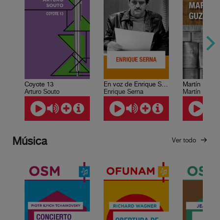
Coyote 13
En voz de Enrique Serna
Martín Luis
Arturo Souto
Enrique Serna
Martín Luis
Música
Ver todo