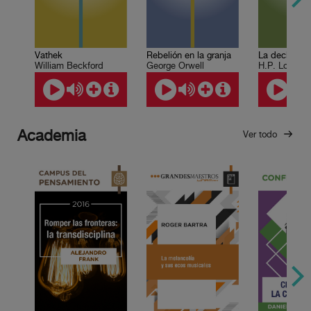
Vathek
Rebelión en la granja
La declaraci
William Beckford
George Orwell
H.P. Lovecra
Academia
Ver todo