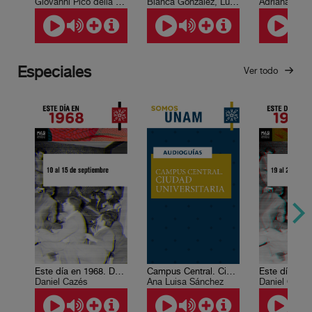
Giovanni Pico della Mirandola.
Blanca González, Luis Paniagua
Especiales
Ver todo
Este día en 1968. Del 10 al 15 de septiembre
Campus Central. Ciudad Universitaria
Daniel Cazés
Ana Luisa Sánchez
Daniel Cazé