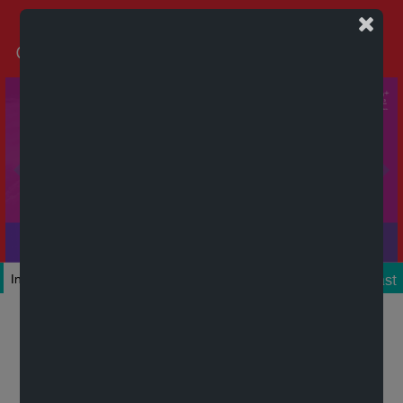
Podcast
Inicio
Colecciones
Autores
Títulos
Mi cuenta
Novedades