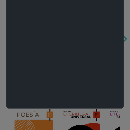
Obertura de la ópera El rapto en el serrallo
Cervantes o la crítica de la lectura
México de n
Wolfgang Amadeus Mozart
Carlos Fuentes
Francisco Za
Literatura
Ver todo