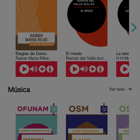
Elegías de Duino
El miedo
Rainer Maria Rilke
Ramón del Valle-Inclán
H H Munro S
Música
Ver todo