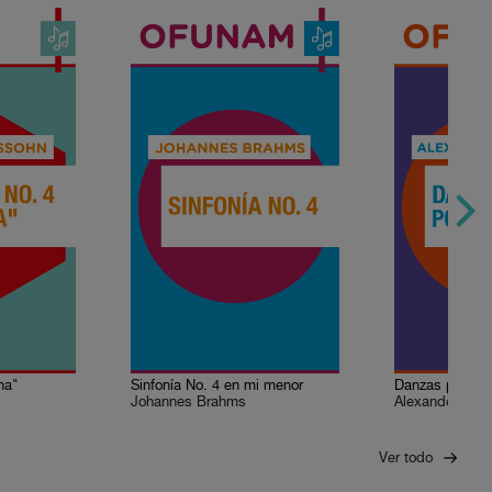
ana"
Sinfonía No. 4 en mi menor
Danzas polovo
Johannes Brahms
Alexander Boro
Ver todo