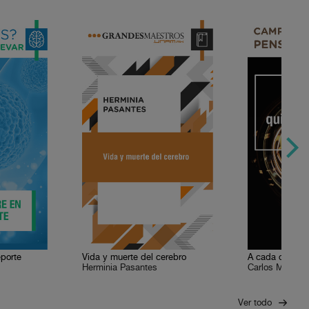
eporte
Vida y muerte del cerebro
A cada quien s
Herminia Pasantes
Carlos Martíne
Ver todo