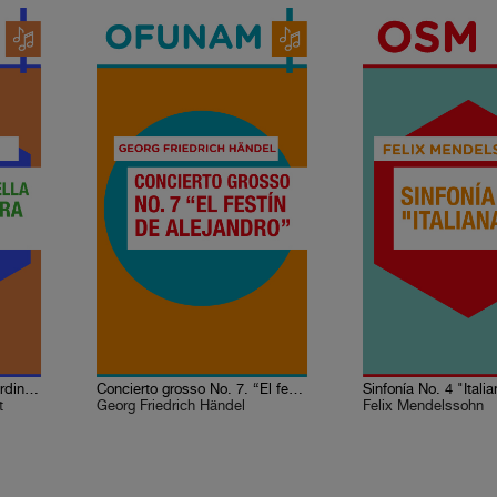
Geme la tortolella de La jardinera fingida
Concierto grosso No. 7. “El festín de Alejandro”
Sinfonía No. 4 "Itali
t
Georg Friedrich Händel
Felix Mendelssohn