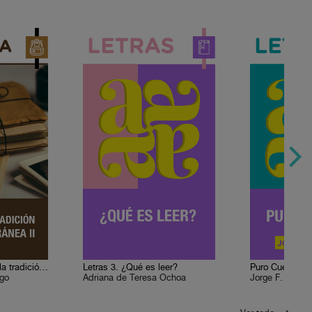
Historia 5. México y la tradición mediterránea II
Letras 3. ¿Qué es leer?
Puro Cuento I
ugo
Adriana de Teresa Ochoa
Jorge F. Herná