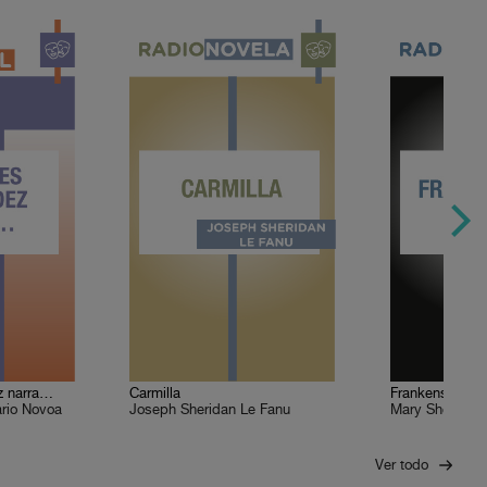
z narra…
Carmilla
Frankenstein
rio Novoa
Joseph Sheridan Le Fanu
Mary Shelley
Ver todo