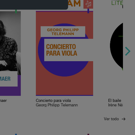
maer
Concierto para viola
El baile
Georg Philipp Telemann
Irène Némirovs
Ver todo