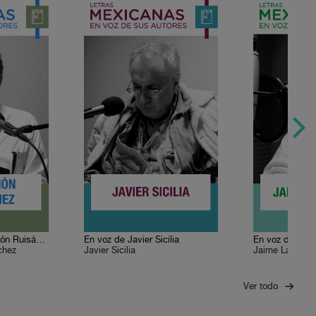
En voz de José Ramón Ruisánchez
En voz de Javier Sicilia
En voz de Jai
chez
Javier Sicilia
Jaime Labasti
Ver todo