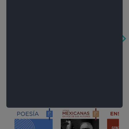
Obertura de la ópera El rapto en el serrallo
Cervantes o la crítica de la lectura
México de n
Wolfgang Amadeus Mozart
Carlos Fuentes
Francisco Za
Literatura
Ver todo