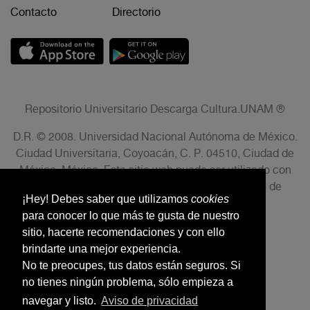
Contacto
Directorio
Repositorio Universitario Descarga Cultura.UNAM ®
D.R. © 2008. Universidad Nacional Autónoma de México.
Ciudad Universitaria, Coyoacán, C. P. 04510, Ciudad de
México, México. Este sitio web puede ser utilizado con
fines no lucrativos siempre que se cite la fuente de
¡Hey! Debes saber que utilizamos
cookies
conformidad con el AVISO LEGAL.
para conocer lo que más te gusta de nuestro
sitio, hacerte recomendaciones y con ello
brindarte una mejor experiencia.
No te preocupes, tus datos están seguros. Si
no tienes ningún problema, sólo empieza a
navegar y listo.
Aviso de privacidad