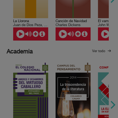
La Llorona
Canción de Navidad
El vampiro
Juan de Dios Peza, Vicente Riva Palacio
Charles Dickens
John William 
Academia
Ver todo