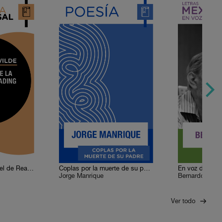
La balada de la cárcel de Reading
Coplas por la muerte de su padre
En voz de Bern
Jorge Manrique
Bernardo Ruiz
Ver todo