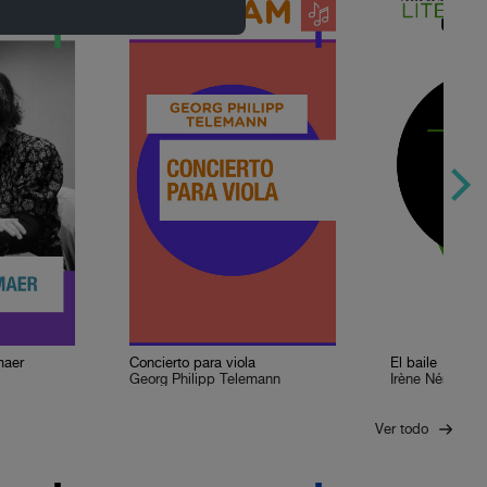
maer
Concierto para viola
El baile
Georg Philipp Telemann
Irène Némirovs
Ver todo