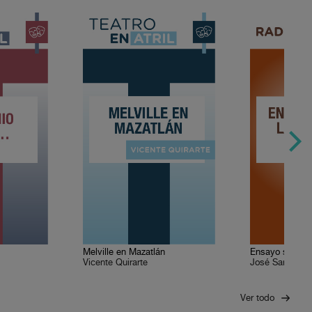
Melville en Mazatlán
Ensayo sobre l
Vicente Quirarte
José Saramag
Ver todo