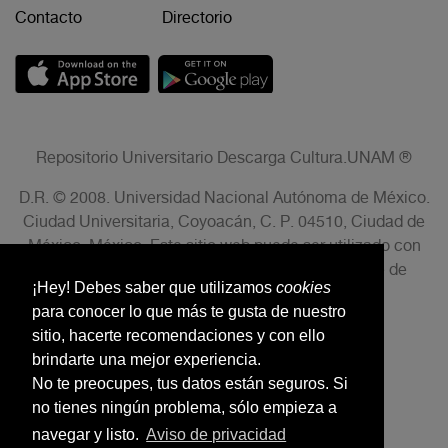
Contacto
Directorio
Repositorio Universitario Descarga Cultura.UNAM ®
D.R. © 2008. Universidad Nacional Autónoma de México.
Ciudad Universitaria, Coyoacán, C. P. 04510, Ciudad de
México, México. Este sitio web puede ser utilizado con
fines no lucrativos siempre que se cite la fuente de
¡Hey! Debes saber que utilizamos
cookies
conformidad con el AVISO LEGAL.
para conocer lo que más te gusta de nuestro
sitio, hacerte recomendaciones y con ello
brindarte una mejor experiencia.
No te preocupes, tus datos están seguros. Si
no tienes ningún problema, sólo empieza a
navegar y listo.
Aviso de privacidad