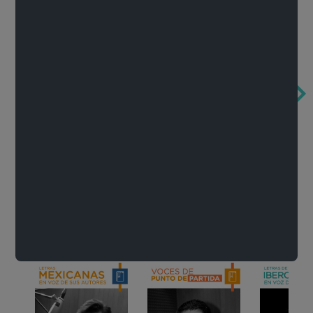
Obertura de la ópera El rapto en el serrallo
Cervantes o la crítica de la lectura
México de n
Wolfgang Amadeus Mozart
Carlos Fuentes
Francisco Za
Literatura
Ver todo