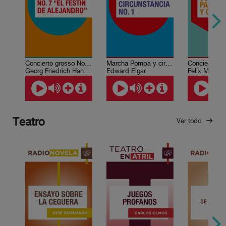
Concierto grosso No. 7. “El festín de Alejandro”
Marcha Pompa y circunstancia No. 1
Georg Friedrich Händel
Edward Elgar
Felix Mende
Teatro
Ver todo