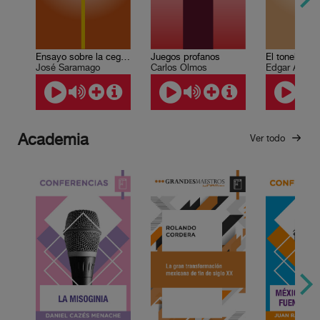
Ensayo sobre la ceguera
El tonel de a
Juegos profanos
José Saramago
Edgar Allan 
Carlos Olmos
Academia
Ver todo