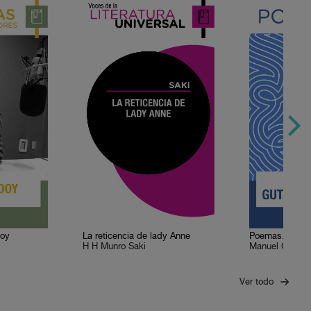
doy
La reticencia de lady Anne
H H Munro Saki
Manuel Gutiérr
Ver todo