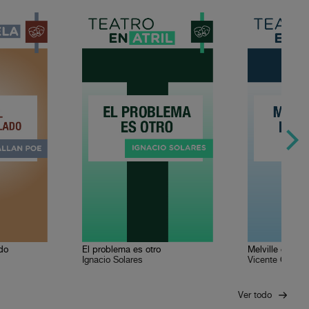
ado
El problema es otro
Melville en Maz
Ignacio Solares
Vicente Quirart
Ver todo