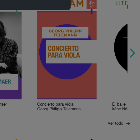
maer
Concierto para viola
El baile
Georg Philipp Telemann
Irène Némirovs
Ver todo