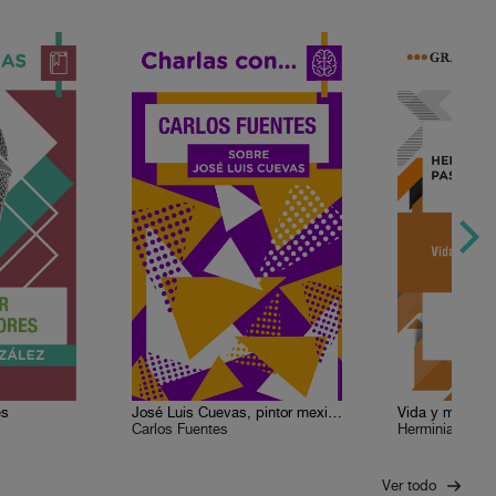
es
José Luis Cuevas, pintor mexicano
Vida y muerte 
Carlos Fuentes
Herminia Pasa
Ver todo