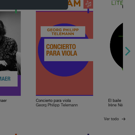
maer
Concierto para viola
El baile
Georg Philipp Telemann
Irène Némirovs
Ver todo