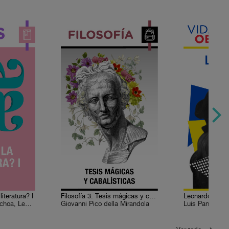
iteratura? I
Filosofía 3. Tesis mágicas y cabalísticas
Leonardo da Vi
Adriana de Teresa Ochoa, Leda Rendón
Giovanni Pico della Mirandola