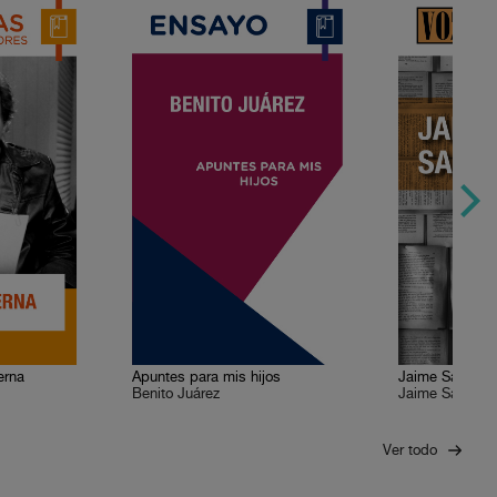
erna
Apuntes para mis hijos
Jaime Sabines
Benito Juárez
Jaime Sabines
Ver todo