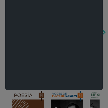
Obertura de la ópera El rapto en el serrallo
Cervantes o la crítica de la lectura
México de n
Wolfgang Amadeus Mozart
Carlos Fuentes
Francisco Za
Literatura
Ver todo