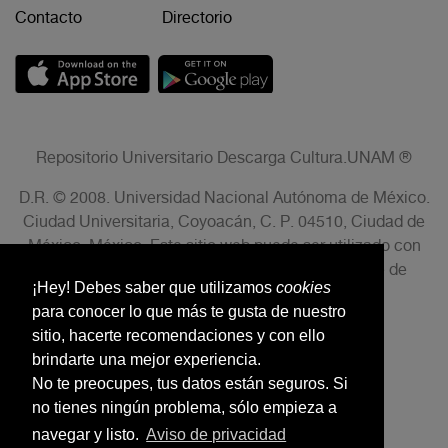
Contacto
Directorio
Repositorio Universitario Descarga Cultura.UNAM ®
D.R. © 2008. Universidad Nacional Autónoma de México.
Ciudad Universitaria, Coyoacán, C. P. 04510, Ciudad de
México, México. Este sitio web puede ser utilizado con
fines no lucrativos siempre que se cite la fuente de
¡Hey! Debes saber que utilizamos
cookies
conformidad con el AVISO LEGAL.
para conocer lo que más te gusta de nuestro
sitio, hacerte recomendaciones y con ello
brindarte una mejor experiencia.
No te preocupes, tus datos están seguros. Si
no tienes ningún problema, sólo empieza a
navegar y listo.
Aviso de privacidad