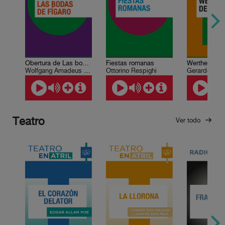
Obertura de Las bodas de Fígaro
Fiestas romanas
Werther de 
Wolfgang Amadeus Mozart
Ottorino Respighi
Gerardo Klei
Teatro
Ver todo