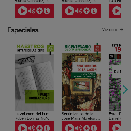
Blanca González, Luis Paniagua
Blanca González, Luis Paniagua
Luis Felipe 
Especiales
Ver todo
La voluntad del humanismo
Sentimientos de la Nación
Rubén Bonifaz Nuño
José María Morelos y Pavón
Daniel Cazé