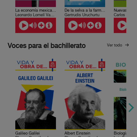
La economía mexicana en el siglo XX
De la selva a la farmacia
Leonardo Lomelí Vanegas
Gertrudis Uruchurtu
Carlos Martí
Voces para el bachillerato
Ver todo
Galileo Galilei
Albert Einstein