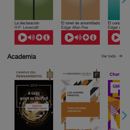
La declaración
El tonel de amontillado
El corazón de
H.P. Lovecraft
Edgar Allan Poe
Edgar Allan 
Academia
Ver todo