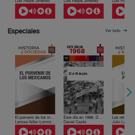
Luis Felipe Jiménez
Luis Felipe Jiménez
Luis Paniagu
Especiales
Ver todo
El porvenir de los mexicanos
Este día en 1968. Del 22 al 29 de julio.
Los retos pol
Larissa Adler-Lomnitz et al
Daniel Cazés