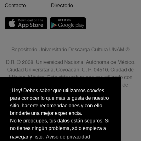
Contacto
Directorio
Repositorio Universitario Descarga Cultura.UNAM ®
D.R. © 2008. Universidad Nacional Autónoma de México.
Ciudad Universitaria, Coyoacán, C. P. 04510, Ciudad de
México, México. Este sitio web puede ser utilizado con
fines no lucrativos siempre que se cite la fuente de
¡Hey! Debes saber que utilizamos
cookies
conformidad con el AVISO LEGAL.
para conocer lo que más te gusta de nuestro
sitio, hacerte recomendaciones y con ello
brindarte una mejor experiencia.
No te preocupes, tus datos están seguros. Si
no tienes ningún problema, sólo empieza a
navegar y listo.
Aviso de privacidad