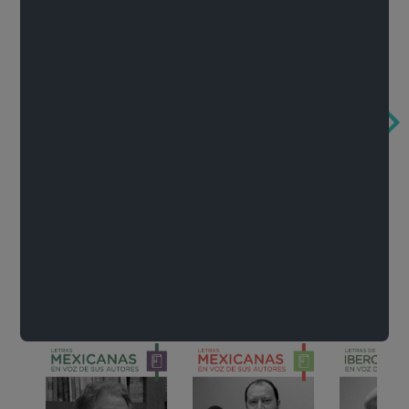
Obertura de la ópera El rapto en el serrallo
Cervantes o la crítica de la lectura
México de n
Wolfgang Amadeus Mozart
Carlos Fuentes
Francisco Za
Literatura
Ver todo